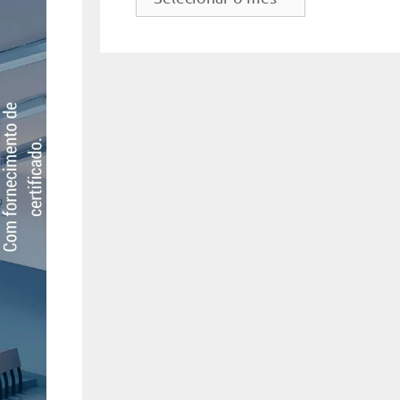
do
site