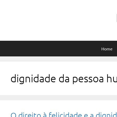
Pular
para
o
conteúdo
Home
dignidade da pessoa 
O direito à felicidade e a dig