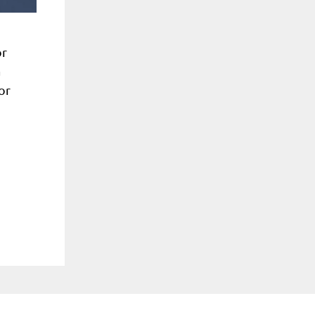
or
a
or