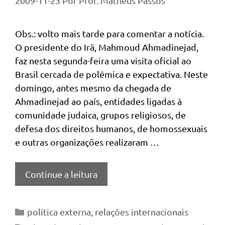
2009-11-23
Por
Prof. Matheus Passos
Obs.: volto mais tarde para comentar a notícia.
O presidente do Irã, Mahmoud Ahmadinejad,
faz nesta segunda-feira uma visita oficial ao
Brasil cercada de polêmica e expectativa. Neste
domingo, antes mesmo da chegada de
Ahmadinejad ao país, entidades ligadas à
comunidade judaica, grupos religiosos, de
defesa dos direitos humanos, de homossexuais
e outras organizações realizaram …
Continue a leitura
Categorias
política externa
,
relações internacionais