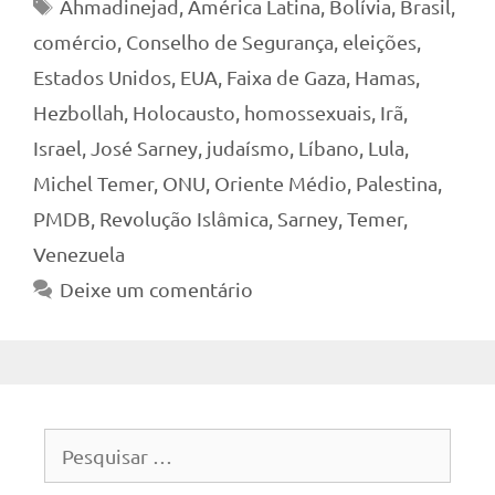
Tags
Ahmadinejad
,
América Latina
,
Bolívia
,
Brasil
,
comércio
,
Conselho de Segurança
,
eleições
,
Estados Unidos
,
EUA
,
Faixa de Gaza
,
Hamas
,
Hezbollah
,
Holocausto
,
homossexuais
,
Irã
,
Israel
,
José Sarney
,
judaísmo
,
Líbano
,
Lula
,
Michel Temer
,
ONU
,
Oriente Médio
,
Palestina
,
PMDB
,
Revolução Islâmica
,
Sarney
,
Temer
,
Venezuela
Deixe um comentário
Pesquisar
por: