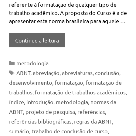
referente à formatação de qualquer tipo de
trabalho acadêmico. A proposta do Curso é a de
apresentar esta norma brasileira para aquele …
Continue a leitura
Categorias
metodologia
Tags
ABNT
,
abreviação
,
abreviaturas
,
conclusão
,
desenvolvimento
,
formatação
,
formatação de
trabalhos
,
formatação de trabalhos acadêmicos
,
índice
,
introdução
,
metodologia
,
normas da
ABNT
,
projeto de pesquisa
,
referências
,
referências bibliográficas
,
regras da ABNT
,
sumário
,
trabalho de conclusão de curso
,