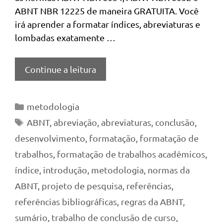
ABNT NBR 12225 de maneira GRATUITA. Você
irá aprender a formatar índices, abreviaturas e
lombadas exatamente …
Continue a leitura
Categorias
metodologia
Tags
ABNT
,
abreviação
,
abreviaturas
,
conclusão
,
desenvolvimento
,
formatação
,
formatação de
trabalhos
,
formatação de trabalhos acadêmicos
,
índice
,
introdução
,
metodologia
,
normas da
ABNT
,
projeto de pesquisa
,
referências
,
referências bibliográficas
,
regras da ABNT
,
sumário
,
trabalho de conclusão de curso
,