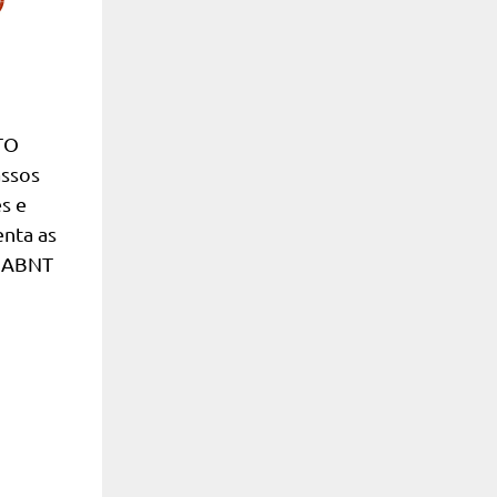
TO
assos
s e
nta as
e ABNT