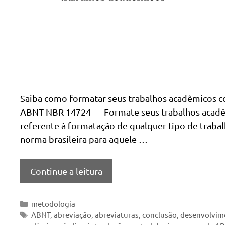
Saiba como formatar seus trabalhos acadêmicos c
ABNT NBR 14724 — Formate seus trabalhos acadê
referente à formatação de qualquer tipo de traba
norma brasileira para aquele …
Continue a leitura
Categorias
metodologia
Tags
ABNT
,
abreviação
,
abreviaturas
,
conclusão
,
desenvolvim