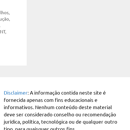
alhos
,
dução
,
,
BNT
,
Disclaimer
: A informação contida neste site é
fornecida apenas com fins educacionais e
informativos. Nenhum conteúdo deste material
deve ser considerado conselho ou recomendação
jurídica, política, tecnológica ou de qualquer outro
tipo, para quaisquer outros fins.