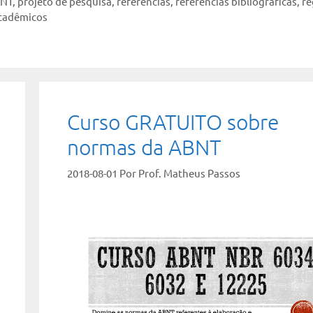
BNT
,
projeto de pesquisa
,
referências
,
referências bibliográficas
,
re
acadêmicos
Curso GRATUITO sobre
normas da ABNT
2018-08-01
Por
Prof. Matheus Passos