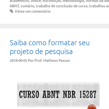
acadêmicos
,
índice
,
introdução
,
metodologia
,
normas da A
ABNT
,
sumário
,
trabalho de conclusão de curso
,
trabalhos 
Deixe um comentário
Saiba como formatar seu
projeto de pesquisa
2018-09-05
Por
Prof. Matheus Passos