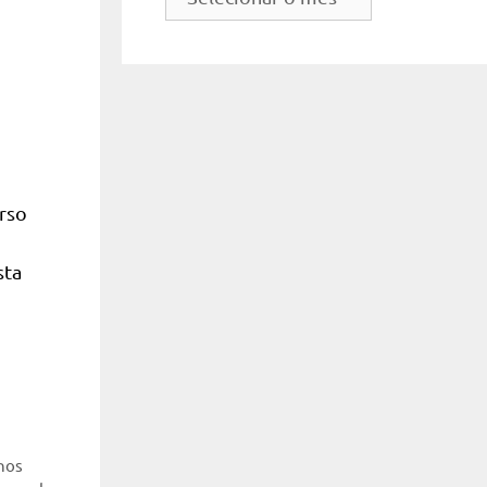
do
site
rso
sta
hos