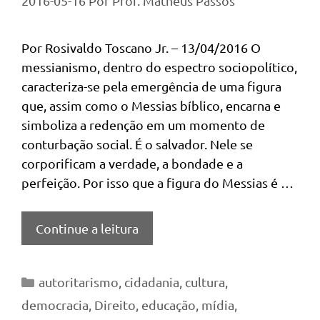
2016-05-16
Por
Prof. Matheus Passos
Por Rosivaldo Toscano Jr. – 13/04/2016 O
messianismo, dentro do espectro sociopolítico,
caracteriza-se pela emergência de uma figura
que, assim como o Messias bíblico, encarna e
simboliza a redenção em um momento de
conturbação social. É o salvador. Nele se
corporificam a verdade, a bondade e a
perfeição. Por isso que a figura do Messias é …
Continue a leitura
Categorias
autoritarismo
,
cidadania
,
cultura
,
democracia
,
Direito
,
educação
,
mídia
,