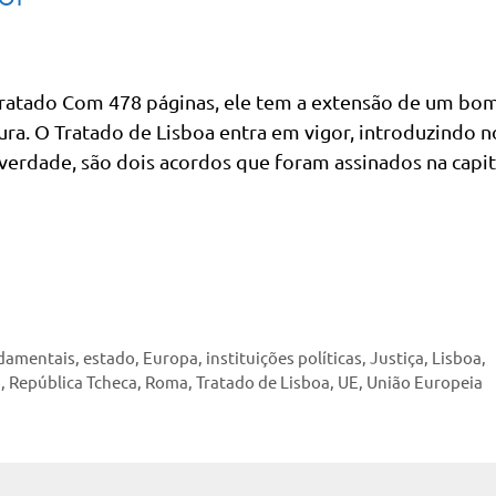
tratado Com 478 páginas, ele tem a extensão de um bo
ra. O Tratado de Lisboa entra em vigor, introduzindo n
verdade, são dois acordos que foram assinados na capit
ndamentais
,
estado
,
Europa
,
instituições políticas
,
Justiça
,
Lisboa
,
o
,
República Tcheca
,
Roma
,
Tratado de Lisboa
,
UE
,
União Europeia