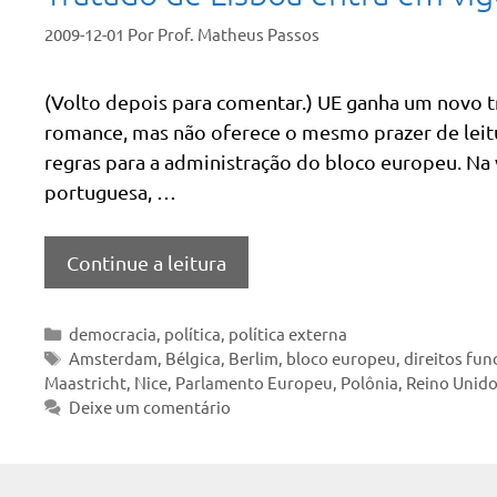
2009-12-01
Por
Prof. Matheus Passos
(Volto depois para comentar.) UE ganha um novo 
romance, mas não oferece o mesmo prazer de leitu
regras para a administração do bloco europeu. Na 
portuguesa, …
Continue a leitura
Categorias
democracia
,
política
,
política externa
Tags
Amsterdam
,
Bélgica
,
Berlim
,
bloco europeu
,
direitos fu
Maastricht
,
Nice
,
Parlamento Europeu
,
Polônia
,
Reino Unid
Deixe um comentário