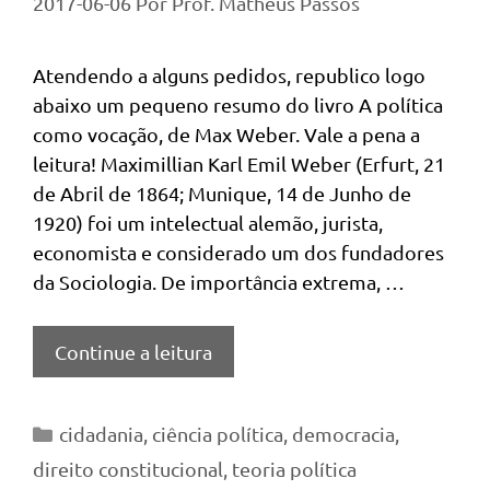
2017-06-06
Por
Prof. Matheus Passos
Atendendo a alguns pedidos, republico logo
abaixo um pequeno resumo do livro A política
como vocação, de Max Weber. Vale a pena a
leitura! Maximillian Karl Emil Weber (Erfurt, 21
de Abril de 1864; Munique, 14 de Junho de
1920) foi um intelectual alemão, jurista,
economista e considerado um dos fundadores
da Sociologia. De importância extrema, …
Continue a leitura
Categorias
cidadania
,
ciência política
,
democracia
,
direito constitucional
,
teoria política