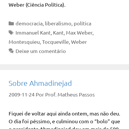
Weber (Ciência Política).
Categorias
democracia
,
liberalismo
,
política
Tags
Immanuel Kant
,
Kant
,
Max Weber
,
Montesquieu
,
Tocqueville
,
Weber
Deixe um comentário
Sobre Ahmadinejad
2009-11-24
Por
Prof. Matheus Passos
Fiquei de voltar aqui ainda ontem, mas não deu.
O dia foi péssimo, e culminou com o “bolo” que
o presidente Ahmadinejad deu em mais de 500