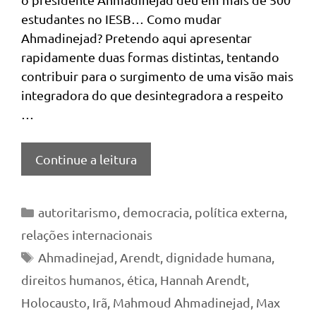
estudantes no IESB… Como mudar
Ahmadinejad? Pretendo aqui apresentar
rapidamente duas formas distintas, tentando
contribuir para o surgimento de uma visão mais
integradora do que desintegradora a respeito
…
Continue a leitura
Categorias
autoritarismo
,
democracia
,
política externa
,
relações internacionais
Tags
Ahmadinejad
,
Arendt
,
dignidade humana
,
direitos humanos
,
ética
,
Hannah Arendt
,
Holocausto
,
Irã
,
Mahmoud Ahmadinejad
,
Max