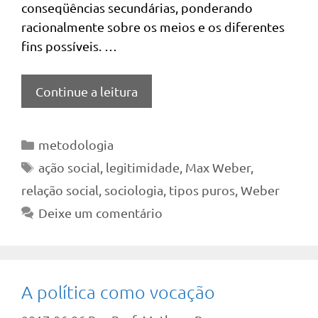
conseqüências secundárias, ponderando
racionalmente sobre os meios e os diferentes
fins possíveis. …
Continue a leitura
Categorias
metodologia
Tags
ação social
,
legitimidade
,
Max Weber
,
relação social
,
sociologia
,
tipos puros
,
Weber
Deixe um comentário
A política como vocação