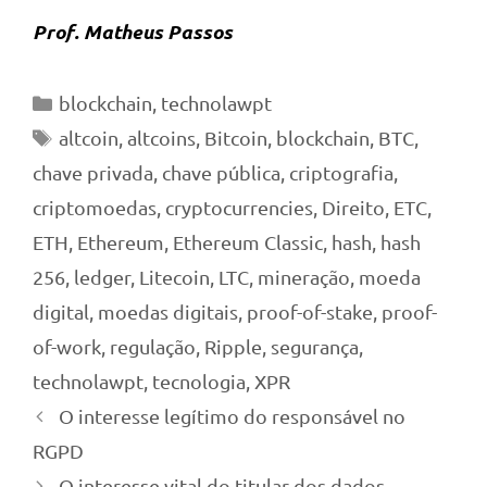
Prof. Matheus Passos
Categorias
blockchain
,
technolawpt
Tags
altcoin
,
altcoins
,
Bitcoin
,
blockchain
,
BTC
,
chave privada
,
chave pública
,
criptografia
,
criptomoedas
,
cryptocurrencies
,
Direito
,
ETC
,
ETH
,
Ethereum
,
Ethereum Classic
,
hash
,
hash
256
,
ledger
,
Litecoin
,
LTC
,
mineração
,
moeda
digital
,
moedas digitais
,
proof-of-stake
,
proof-
of-work
,
regulação
,
Ripple
,
segurança
,
technolawpt
,
tecnologia
,
XPR
O interesse legítimo do responsável no
RGPD
O interesse vital do titular dos dados