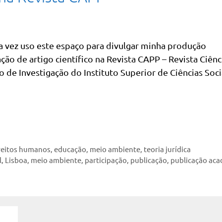
a vez uso este espaço para divulgar minha produção
ão de artigo científico na Revista CAPP – Revista Ciênc
ro de Investigação do Instituto Superior de Ciências Soci
reitos humanos
,
educação
,
meio ambiente
,
teoria jurídica
l
,
Lisboa
,
meio ambiente
,
participação
,
publicação
,
publicação ac