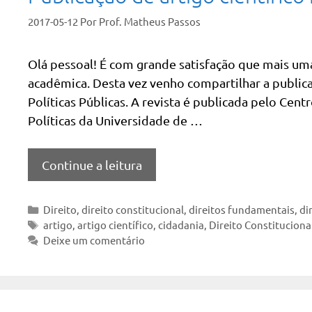
2017-05-12
Por
Prof. Matheus Passos
Olá pessoal! É com grande satisfação que mais um
acadêmica. Desta vez venho compartilhar a publicaç
Políticas Públicas. A revista é publicada pelo Cent
Políticas da Universidade de …
Continue a leitura
Categorias
Direito
,
direito constitucional
,
direitos fundamentais
,
di
Tags
artigo
,
artigo científico
,
cidadania
,
Direito Constituciona
Deixe um comentário