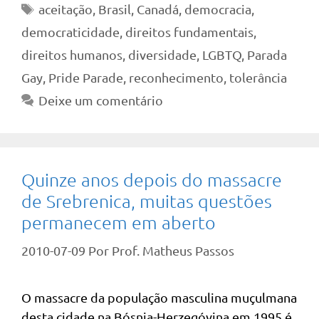
Tags
aceitação
,
Brasil
,
Canadá
,
democracia
,
democraticidade
,
direitos fundamentais
,
direitos humanos
,
diversidade
,
LGBTQ
,
Parada
Gay
,
Pride Parade
,
reconhecimento
,
tolerância
Deixe um comentário
Quinze anos depois do massacre
de Srebrenica, muitas questões
permanecem em aberto
2010-07-09
Por
Prof. Matheus Passos
O massacre da população masculina muçulmana
desta cidade na Bósnia-Herzegóvina em 1995 é