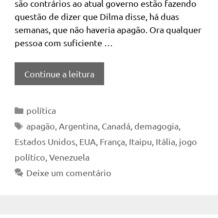
são contrários ao atual governo estão fazendo
questão de dizer que Dilma disse, há duas
semanas, que não haveria apagão. Ora qualquer
pessoa com suficiente …
Continue a leitura
Categorias
política
Tags
apagão
,
Argentina
,
Canadá
,
demagogia
,
Estados Unidos
,
EUA
,
França
,
Itaipu
,
Itália
,
jogo
político
,
Venezuela
Deixe um comentário