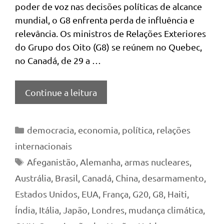
poder de voz nas decisões políticas de alcance
mundial, o G8 enfrenta perda de influência e
relevância. Os ministros de Relações Exteriores
do Grupo dos Oito (G8) se reúnem no Quebec,
no Canadá, de 29 a …
Continue a leitura
Categorias
democracia
,
economia
,
política
,
relações
internacionais
Tags
Afeganistão
,
Alemanha
,
armas nucleares
,
Austrália
,
Brasil
,
Canadá
,
China
,
desarmamento
,
Estados Unidos
,
EUA
,
França
,
G20
,
G8
,
Haiti
,
Índia
,
Itália
,
Japão
,
Londres
,
mudança climática
,