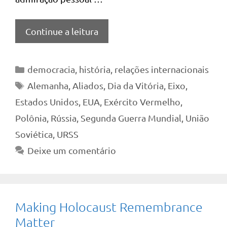
Continue a leitura
Categorias
democracia
,
história
,
relações internacionais
Tags
Alemanha
,
Aliados
,
Dia da Vitória
,
Eixo
,
Estados Unidos
,
EUA
,
Exército Vermelho
,
Polônia
,
Rússia
,
Segunda Guerra Mundial
,
União
Soviética
,
URSS
Deixe um comentário
Making Holocaust Remembrance
Matter