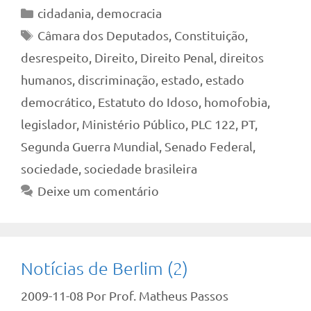
Categorias
cidadania
,
democracia
Tags
Câmara dos Deputados
,
Constituição
,
desrespeito
,
Direito
,
Direito Penal
,
direitos
humanos
,
discriminação
,
estado
,
estado
democrático
,
Estatuto do Idoso
,
homofobia
,
legislador
,
Ministério Público
,
PLC 122
,
PT
,
Segunda Guerra Mundial
,
Senado Federal
,
sociedade
,
sociedade brasileira
Deixe um comentário
Notícias de Berlim (2)
2009-11-08
Por
Prof. Matheus Passos