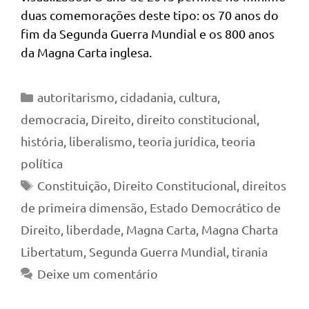
duas comemorações deste tipo: os 70 anos do
fim da Segunda Guerra Mundial e os 800 anos
da Magna Carta inglesa.
Categorias
autoritarismo
,
cidadania
,
cultura
,
democracia
,
Direito
,
direito constitucional
,
história
,
liberalismo
,
teoria jurídica
,
teoria
política
Tags
Constituição
,
Direito Constitucional
,
direitos
de primeira dimensão
,
Estado Democrático de
Direito
,
liberdade
,
Magna Carta
,
Magna Charta
Libertatum
,
Segunda Guerra Mundial
,
tirania
Deixe um comentário