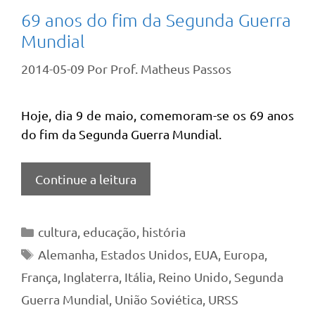
69 anos do fim da Segunda Guerra
Mundial
2014-05-09
Por
Prof. Matheus Passos
Hoje, dia 9 de maio, comemoram-se os 69 anos
do fim da Segunda Guerra Mundial.
Continue a leitura
Categorias
cultura
,
educação
,
história
Tags
Alemanha
,
Estados Unidos
,
EUA
,
Europa
,
França
,
Inglaterra
,
Itália
,
Reino Unido
,
Segunda
Guerra Mundial
,
União Soviética
,
URSS