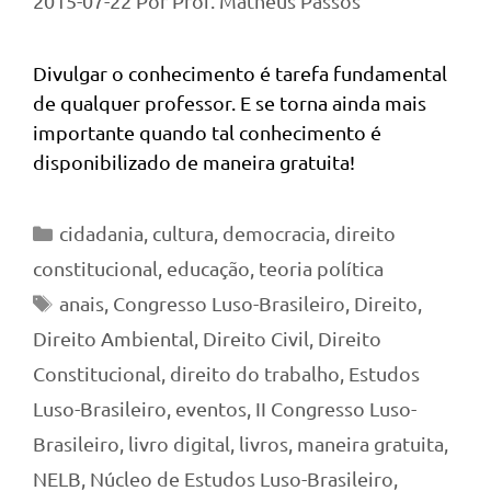
2015-07-22
Por
Prof. Matheus Passos
Divulgar o conhecimento é tarefa fundamental
de qualquer professor. E se torna ainda mais
importante quando tal conhecimento é
disponibilizado de maneira gratuita!
Categorias
cidadania
,
cultura
,
democracia
,
direito
constitucional
,
educação
,
teoria política
Tags
anais
,
Congresso Luso-Brasileiro
,
Direito
,
Direito Ambiental
,
Direito Civil
,
Direito
Constitucional
,
direito do trabalho
,
Estudos
Luso-Brasileiro
,
eventos
,
II Congresso Luso-
Brasileiro
,
livro digital
,
livros
,
maneira gratuita
,
NELB
,
Núcleo de Estudos Luso-Brasileiro
,