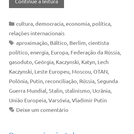
Continue a leitura
Categorias
cultura
,
democracia
,
economia
,
política
,
relações internacionais
Tags
aproximação
,
Báltico
,
Berlim
,
cientista
político
,
energia
,
Europa
,
Federação da Rússia
,
gasoduto
,
Geórgia
,
Kaczynski
,
Katyn
,
Lech
Kaczynski
,
Leste Europeu
,
Moscou
,
OTAN
,
Polônia
,
Putin
,
reconciliação
,
Rússia
,
Segunda
Guerra Mundial
,
Stalin
,
stalinismo
,
Ucrânia
,
União Europeia
,
Varsóvia
,
Vladimir Putin
Deixe um comentário