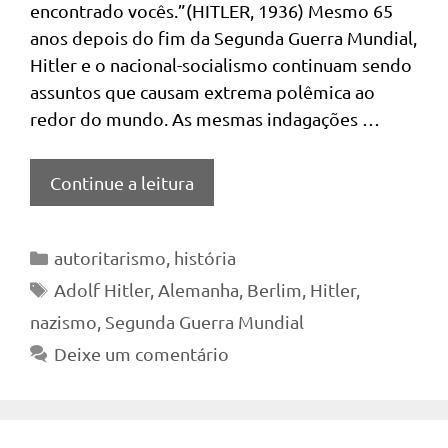
encontrado vocês.”(HITLER, 1936) Mesmo 65
anos depois do fim da Segunda Guerra Mundial,
Hitler e o nacional-socialismo continuam sendo
assuntos que causam extrema polêmica ao
redor do mundo. As mesmas indagações …
Continue a leitura
Categorias
autoritarismo
,
história
Tags
Adolf Hitler
,
Alemanha
,
Berlim
,
Hitler
,
nazismo
,
Segunda Guerra Mundial
Deixe um comentário