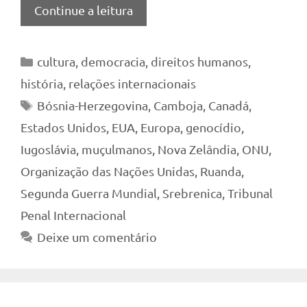
Continue a leitura
Categorias
cultura
,
democracia
,
direitos humanos
,
história
,
relações internacionais
Tags
Bósnia-Herzegovina
,
Camboja
,
Canadá
,
Estados Unidos
,
EUA
,
Europa
,
genocídio
,
Iugoslávia
,
muçulmanos
,
Nova Zelândia
,
ONU
,
Organização das Nações Unidas
,
Ruanda
,
Segunda Guerra Mundial
,
Srebrenica
,
Tribunal
Penal Internacional
Deixe um comentário