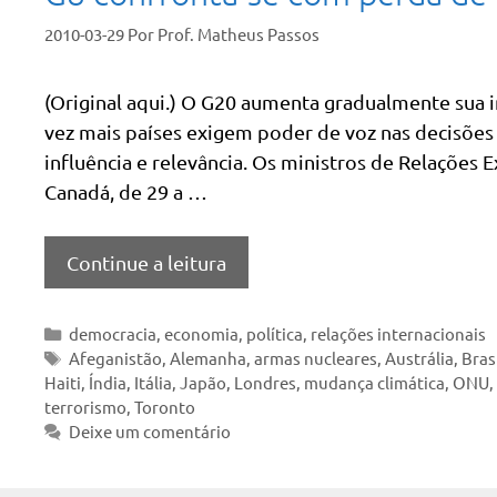
2010-03-29
Por
Prof. Matheus Passos
(Original aqui.) O G20 aumenta gradualmente sua 
vez mais países exigem poder de voz nas decisões 
influência e relevância. Os ministros de Relações
Canadá, de 29 a …
Continue a leitura
Categorias
democracia
,
economia
,
política
,
relações internacionais
Tags
Afeganistão
,
Alemanha
,
armas nucleares
,
Austrália
,
Bras
Haiti
,
Índia
,
Itália
,
Japão
,
Londres
,
mudança climática
,
ONU
,
terrorismo
,
Toronto
Deixe um comentário