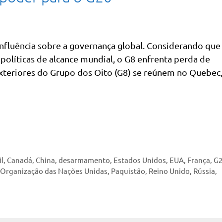
influência sobre a governança global. Considerando que
políticas de alcance mundial, o G8 enfrenta perda de
 Exteriores do Grupo dos Oito (G8) se reúnem no Quebec
il
,
Canadá
,
China
,
desarmamento
,
Estados Unidos
,
EUA
,
França
,
G
Organização das Nações Unidas
,
Paquistão
,
Reino Unido
,
Rússia
,