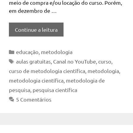
meio de compra e/ou locação do curso. Porém,
em dezembro de …
Continue a leitura
Categorias
educação
,
metodologia
Tags
aulas gratuitas
,
Canal no YouTube
,
curso
,
curso de metodologia científica
,
metodologia
,
metodologia científica
,
metodologia de
pesquisa
,
pesquisa científica
5 Comentários