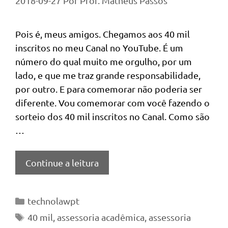
2018-09-27
Por
Prof. Matheus Passos
Pois é, meus amigos. Chegamos aos 40 mil
inscritos no meu Canal no YouTube. É um
número do qual muito me orgulho, por um
lado, e que me traz grande responsabilidade,
por outro. E para comemorar não poderia ser
diferente. Vou comemorar com você fazendo o
sorteio dos 40 mil inscritos no Canal. Como são
…
Continue a leitura
Categorias
technolawpt
Tags
40 mil
,
assessoria acadêmica
,
assessoria