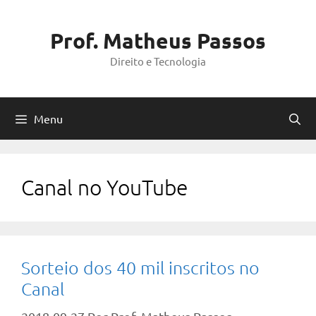
Pular
para
Prof. Matheus Passos
o
Direito e Tecnologia
conteúdo
Menu
Canal no YouTube
Sorteio dos 40 mil inscritos no
Canal