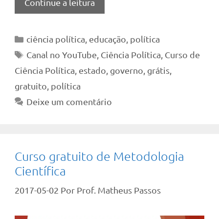
Continue a leitura
Categorias
ciência política
,
educação
,
política
Tags
Canal no YouTube
,
Ciência Política
,
Curso de
Ciência Política
,
estado
,
governo
,
grátis
,
gratuito
,
política
Deixe um comentário
Curso gratuito de Metodologia
Científica
2017-05-02
Por
Prof. Matheus Passos