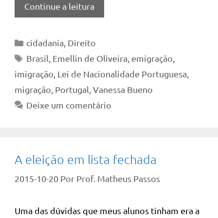
Continue a leitura
Categorias
cidadania
,
Direito
Tags
Brasil
,
Emellin de Oliveira
,
emigração
,
imigração
,
Lei de Nacionalidade Portuguesa
,
migração
,
Portugal
,
Vanessa Bueno
Deixe um comentário
A eleição em lista fechada
2015-10-20
Por
Prof. Matheus Passos
Uma das dúvidas que meus alunos tinham era a