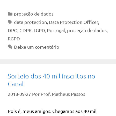
Categorias
proteção de dados
Tags
data protection
,
Data Protection Officer
,
DPO
,
GDPR
,
LGPD
,
Portugal
,
proteção de dados
,
RGPD
Deixe um comentário
Sorteio dos 40 mil inscritos no
Canal
2018-09-27
Por
Prof. Matheus Passos
Pois é, meus amigos. Chegamos aos 40 mil