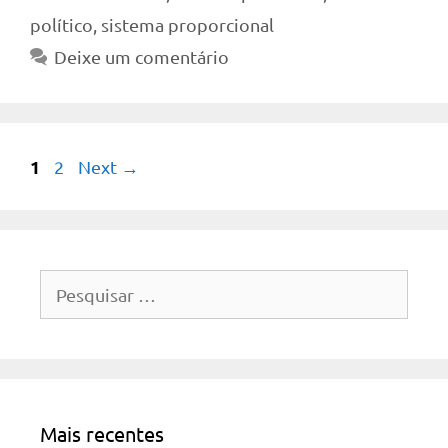
político
,
sistema proporcional
Deixe um comentário
Page
1
Page
2
Next
→
Pesquisar
por:
Mais recentes