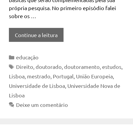
própria pesquisa. No primeiro episódio falei
sobre os …
Continue a leitura
Categorias
educação
Tags
Direito
,
doutorado
,
doutoramento
,
estudos
,
Lisboa
,
mestrado
,
Portugal
,
União Europeia
,
Universidade de Lisboa
,
Universidade Nova de
Lisboa
Deixe um comentário