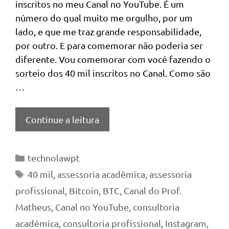
inscritos no meu Canal no YouTube. É um
número do qual muito me orgulho, por um
lado, e que me traz grande responsabilidade,
por outro. E para comemorar não poderia ser
diferente. Vou comemorar com você fazendo o
sorteio dos 40 mil inscritos no Canal. Como são
…
Continue a leitura
Categorias
technolawpt
Tags
40 mil
,
assessoria acadêmica
,
assessoria
profissional
,
Bitcoin
,
BTC
,
Canal do Prof.
Matheus
,
Canal no YouTube
,
consultoria
acadêmica
,
consultoria profissional
,
Instagram
,