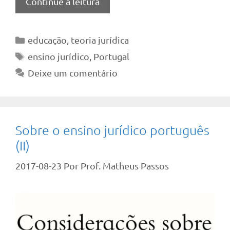
Continue a leitura
Categorias
educação
,
teoria jurídica
Tags
ensino jurídico
,
Portugal
Deixe um comentário
Sobre o ensino jurídico português
(II)
2017-08-23
Por
Prof. Matheus Passos