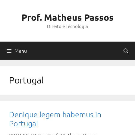
Pular
para
Prof. Matheus Passos
o
Direito e Tecnologia
conteúdo
Menu
Portugal
Denique legem habemus in
Portugal