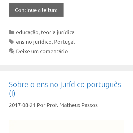
Continue a leitura
Categorias
educação
,
teoria jurídica
Tags
ensino jurídico
,
Portugal
Deixe um comentário
Sobre o ensino jurídico português
(I)
2017-08-21
Por
Prof. Matheus Passos