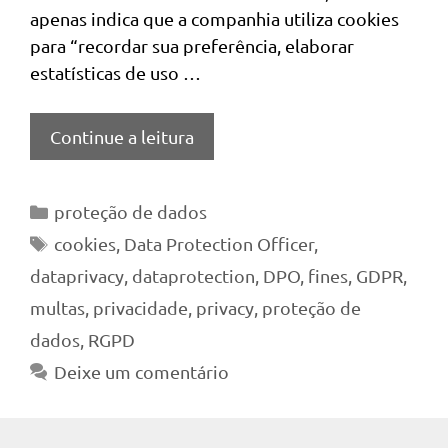
apenas indica que a companhia utiliza cookies
para “recordar sua preferência, elaborar
estatísticas de uso …
Continue a leitura
Categorias
proteção de dados
Tags
cookies
,
Data Protection Officer
,
dataprivacy
,
dataprotection
,
DPO
,
fines
,
GDPR
,
multas
,
privacidade
,
privacy
,
proteção de
dados
,
RGPD
Deixe um comentário