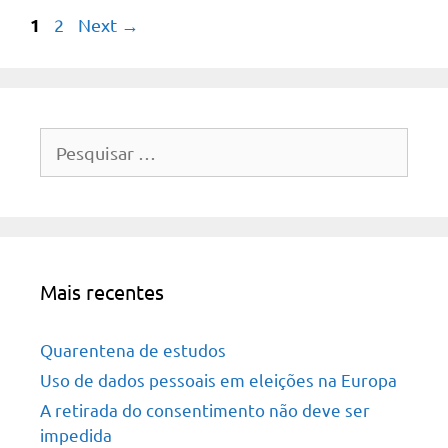
Page
1
Page
2
Next
→
Pesquisar
por:
Mais recentes
Quarentena de estudos
Uso de dados pessoais em eleições na Europa
A retirada do consentimento não deve ser
impedida