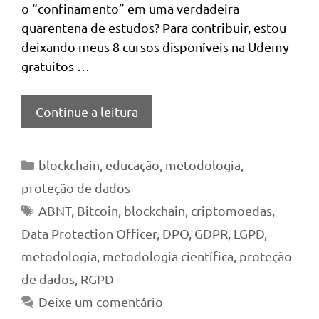
o “confinamento” em uma verdadeira
quarentena de estudos? Para contribuir, estou
deixando meus 8 cursos disponíveis na Udemy
gratuitos …
Continue a leitura
Categorias
blockchain
,
educação
,
metodologia
,
proteção de dados
Tags
ABNT
,
Bitcoin
,
blockchain
,
criptomoedas
,
Data Protection Officer
,
DPO
,
GDPR
,
LGPD
,
metodologia
,
metodologia científica
,
proteção
de dados
,
RGPD
Deixe um comentário