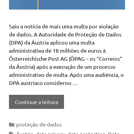
Saiu a notícia de mais uma multa por violação
de dados. A Autoridade de Proteção de Dados
(DPA) da Áustria aplicou uma multa
administrativa de 18 milhões de euros à
Österreichische Post AG (ÖPAG – os “Correios”
da Áustria) após a execução de um processo
administrativo de multa. Após uma audiência, o
DPA austríaco considerou …
Continue a leitura
Categorias
proteção de dados
Tags
Áustria
,
data privacy
,
data protection
,
Data