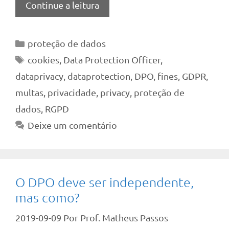
Continue a leitura
Categorias
proteção de dados
Tags
cookies
,
Data Protection Officer
,
dataprivacy
,
dataprotection
,
DPO
,
fines
,
GDPR
,
multas
,
privacidade
,
privacy
,
proteção de
dados
,
RGPD
Deixe um comentário
O DPO deve ser independente,
mas como?
2019-09-09
Por
Prof. Matheus Passos