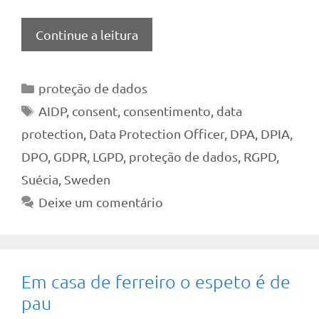
Continue a leitura
Categorias
proteção de dados
Tags
AIDP
,
consent
,
consentimento
,
data
protection
,
Data Protection Officer
,
DPA
,
DPIA
,
DPO
,
GDPR
,
LGPD
,
proteção de dados
,
RGPD
,
Suécia
,
Sweden
Deixe um comentário
Em casa de ferreiro o espeto é de
pau