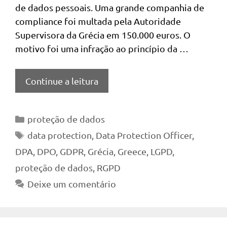
de dados pessoais. Uma grande companhia de
compliance foi multada pela Autoridade
Supervisora da Grécia em 150.000 euros. O
motivo foi uma infração ao princípio da …
Continue a leitura
Categorias
proteção de dados
Tags
data protection
,
Data Protection Officer
,
DPA
,
DPO
,
GDPR
,
Grécia
,
Greece
,
LGPD
,
proteção de dados
,
RGPD
Deixe um comentário