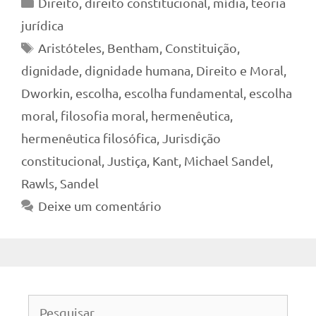
Categorias
Direito
,
direito constitucional
,
mídia
,
teoria
jurídica
Tags
Aristóteles
,
Bentham
,
Constituição
,
dignidade
,
dignidade humana
,
Direito e Moral
,
Dworkin
,
escolha
,
escolha fundamental
,
escolha
moral
,
filosofia moral
,
hermenêutica
,
hermenêutica filosófica
,
Jurisdição
constitucional
,
Justiça
,
Kant
,
Michael Sandel
,
Rawls
,
Sandel
Deixe um comentário
Pesquisar