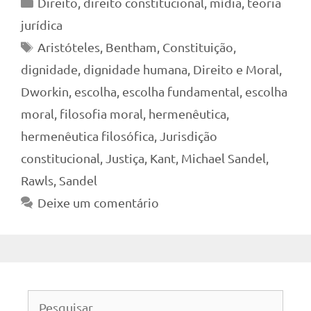
Categorias
Direito
,
direito constitucional
,
mídia
,
teoria
jurídica
Tags
Aristóteles
,
Bentham
,
Constituição
,
dignidade
,
dignidade humana
,
Direito e Moral
,
Dworkin
,
escolha
,
escolha fundamental
,
escolha
moral
,
filosofia moral
,
hermenêutica
,
hermenêutica filosófica
,
Jurisdição
constitucional
,
Justiça
,
Kant
,
Michael Sandel
,
Rawls
,
Sandel
Deixe um comentário
Pesquisar