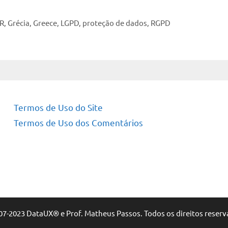
R
,
Grécia
,
Greece
,
LGPD
,
proteção de dados
,
RGPD
Termos de Uso do Site
Termos de Uso dos Comentários
07-2023 DataUX® e Prof. Matheus Passos. Todos os direitos reserv