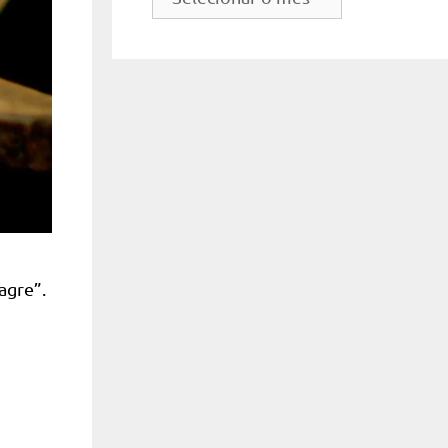
do
site
agre”.