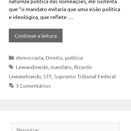
natureza política das nomeações, ele sustenta
que “o mandato evitaria que uma visão política
e ideológica, que reflete …
Continue a leitura
Categorias
democracia
,
Direito
,
política
Tags
Lewandowski
,
mandato
,
Ricardo
Lewandowski
,
STF
,
Supremo Tribunal Federal
3 Comentários
Pesquisar