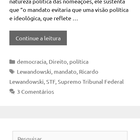
natureza política das nomeações, ele sustenta
que “o mandato evitaria que uma visão política
e ideológica, que reflete …
Continue a leitura
Categorias
democracia
,
Direito
,
política
Tags
Lewandowski
,
mandato
,
Ricardo
Lewandowski
,
STF
,
Supremo Tribunal Federal
3 Comentários
Pesquisar