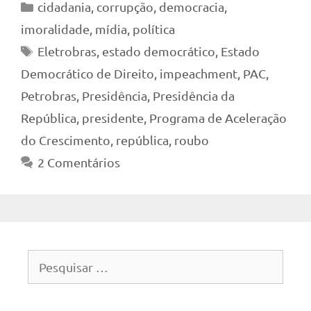
Categorias
cidadania
,
corrupção
,
democracia
,
imoralidade
,
mídia
,
política
Tags
Eletrobras
,
estado democrático
,
Estado
Democrático de Direito
,
impeachment
,
PAC
,
Petrobras
,
Presidência
,
Presidência da
República
,
presidente
,
Programa de Aceleração
do Crescimento
,
república
,
roubo
2 Comentários
Pesquisar
por: