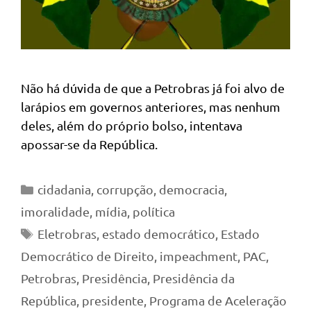
Não há dúvida de que a Petrobras já foi alvo de
larápios em governos anteriores, mas nenhum
deles, além do próprio bolso, intentava
apossar-se da República.
Categorias
cidadania
,
corrupção
,
democracia
,
imoralidade
,
mídia
,
política
Tags
Eletrobras
,
estado democrático
,
Estado
Democrático de Direito
,
impeachment
,
PAC
,
Petrobras
,
Presidência
,
Presidência da
República
,
presidente
,
Programa de Aceleração