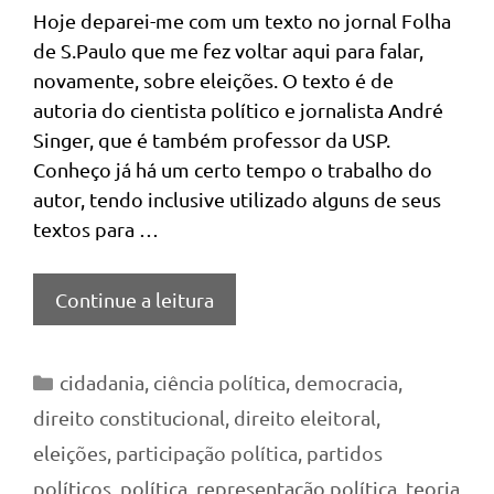
Hoje deparei-me com um texto no jornal Folha
de S.Paulo que me fez voltar aqui para falar,
novamente, sobre eleições. O texto é de
autoria do cientista político e jornalista André
Singer, que é também professor da USP.
Conheço já há um certo tempo o trabalho do
autor, tendo inclusive utilizado alguns de seus
textos para …
Continue a leitura
Categorias
cidadania
,
ciência política
,
democracia
,
direito constitucional
,
direito eleitoral
,
eleições
,
participação política
,
partidos
políticos
,
política
,
representação política
,
teoria