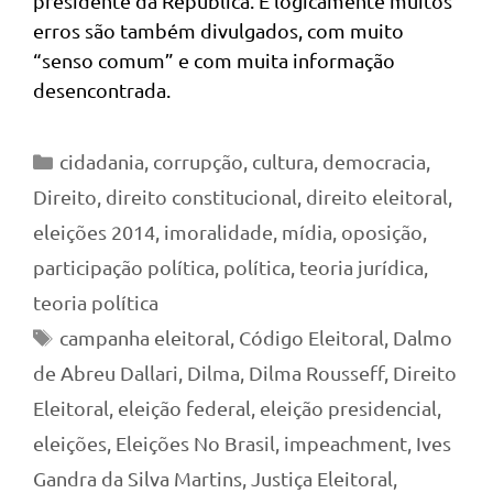
presidente da República. E logicamente muitos
erros são também divulgados, com muito
“senso comum” e com muita informação
desencontrada.
Categorias
cidadania
,
corrupção
,
cultura
,
democracia
,
Direito
,
direito constitucional
,
direito eleitoral
,
eleições 2014
,
imoralidade
,
mídia
,
oposição
,
participação política
,
política
,
teoria jurídica
,
teoria política
Tags
campanha eleitoral
,
Código Eleitoral
,
Dalmo
de Abreu Dallari
,
Dilma
,
Dilma Rousseff
,
Direito
Eleitoral
,
eleição federal
,
eleição presidencial
,
eleições
,
Eleições No Brasil
,
impeachment
,
Ives
Gandra da Silva Martins
,
Justiça Eleitoral
,