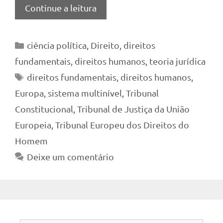
Continue a leitura
Categorias
ciência política
,
Direito
,
direitos
fundamentais
,
direitos humanos
,
teoria jurídica
Tags
direitos fundamentais
,
direitos humanos
,
Europa
,
sistema multinível
,
Tribunal
Constitucional
,
Tribunal de Justiça da União
Europeia
,
Tribunal Europeu dos Direitos do
Homem
Deixe um comentário