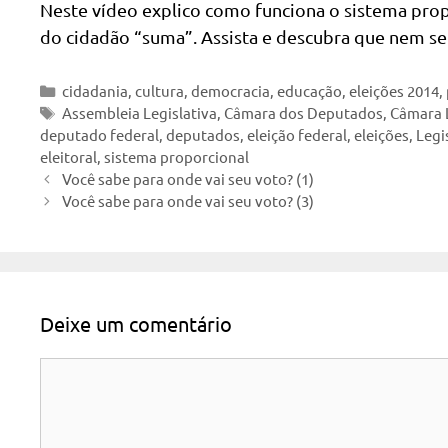
Neste vídeo explico como funciona o sistema prop
do cidadão “suma”. Assista e descubra que nem sem
Categorias
cidadania
,
cultura
,
democracia
,
educação
,
eleições 2014
,
Tags
Assembleia Legislativa
,
Câmara dos Deputados
,
Câmara L
deputado federal
,
deputados
,
eleição federal
,
eleições
,
Legi
eleitoral
,
sistema proporcional
Você sabe para onde vai seu voto? (1)
Você sabe para onde vai seu voto? (3)
Deixe um comentário
Comentário