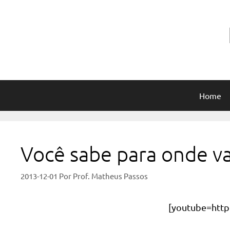
Pular
para
o
conteúdo
Home
Você sabe para onde vai
2013-12-01
Por
Prof. Matheus Passos
[youtube=http