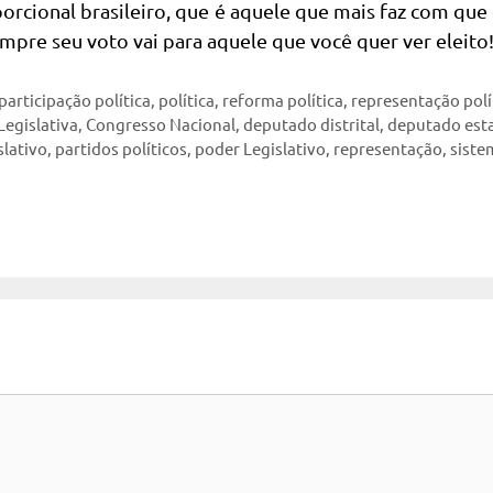
orcional brasileiro, que é aquele que mais faz com que
pre seu voto vai para aquele que você quer ver eleito
participação política
,
política
,
reforma política
,
representação polí
egislativa
,
Congresso Nacional
,
deputado distrital
,
deputado est
slativo
,
partidos políticos
,
poder Legislativo
,
representação
,
siste