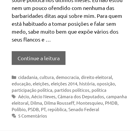
nem um pouco ofendido com nenhuma das
barbaridades ditas aqui sobre mim. Para quem
está habituado a tomar posições e falar sem
medo, sabe muito bem que expõe vários dos
seus flancos e …
Continue a leitura
Categorias
cidadania
,
cultura
,
democracia
,
direito eleitoral
,
educação
,
eleições
,
eleições 2014
,
história
,
oposição
,
participação política
,
partidos políticos
,
política
Tags
Aécio
,
Aécio Neves
,
Câmara dos Deputados
,
campanha
eleitoral
,
Dilma
,
Dilma Rousseff
,
Montesquieu
,
PMDB
,
Políbio
,
PSDB
,
PT
,
república
,
Senado Federal
5 Comentários