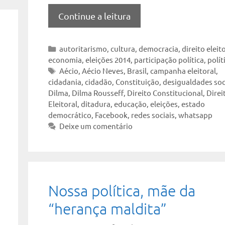
Continue a leitura
Categorias
autoritarismo
,
cultura
,
democracia
,
direito eleit
economia
,
eleições 2014
,
participação política
,
polít
Tags
Aécio
,
Aécio Neves
,
Brasil
,
campanha eleitoral
,
cidadania
,
cidadão
,
Constituição
,
desigualdades soc
Dilma
,
Dilma Rousseff
,
Direito Constitucional
,
Direi
Eleitoral
,
ditadura
,
educação
,
eleições
,
estado
democrático
,
Facebook
,
redes sociais
,
whatsapp
Deixe um comentário
Nossa política, mãe da
“herança maldita”