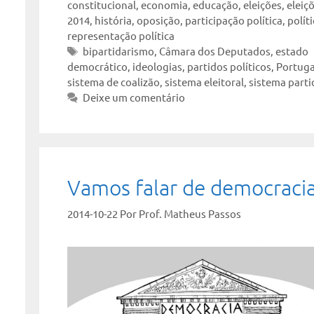
constitucional
,
economia
,
educação
,
eleições
,
eleiç
2014
,
história
,
oposição
,
participação política
,
polít
representação política
Tags
bipartidarismo
,
Câmara dos Deputados
,
estado
democrático
,
ideologias
,
partidos políticos
,
Portuga
sistema de coalizão
,
sistema eleitoral
,
sistema parti
Deixe um comentário
Vamos falar de democracia
2014-10-22
Por
Prof. Matheus Passos