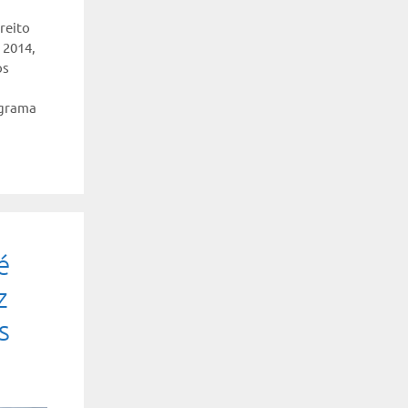
ireito
s 2014
,
os
grama
é
z
s