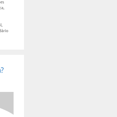
ões
ica
,
l
,
dário
?