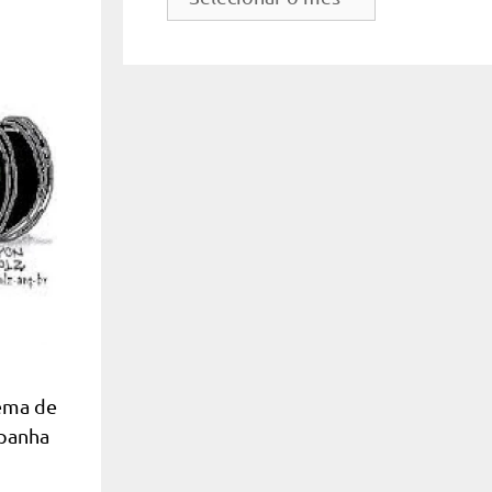
do
site
uema de
mpanha