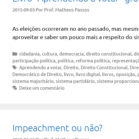
2015-09-03
Por
Prof. Matheus Passos
As eleições ocorreram no ano passado, mas mesmo 
aproveitar e saber um pouco mais a respeito do sis
Categorias
cidadania
,
cultura
,
democracia
,
direito constitucional
,
di
participação política
,
política
,
reforma política
,
representaçã
Tags
Aprendendo a votar
,
Direito
,
Direito Constitucional
,
Dire
Democrático de Direito
,
livro
,
livro digital
,
livros
,
oposição
,
sistema majoritário
,
sistema partidário
,
sistema proporcion
Deixe um comentário
Impeachment ou não?