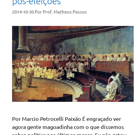
pós-eleições
2014-10-30
Por
Prof. Matheus Passos
Por Marcio Petrocelli Paixão É engraçado ver
agora gente magoadinha com o que dissemos
sobre política nos últimos meses. Eu não estou