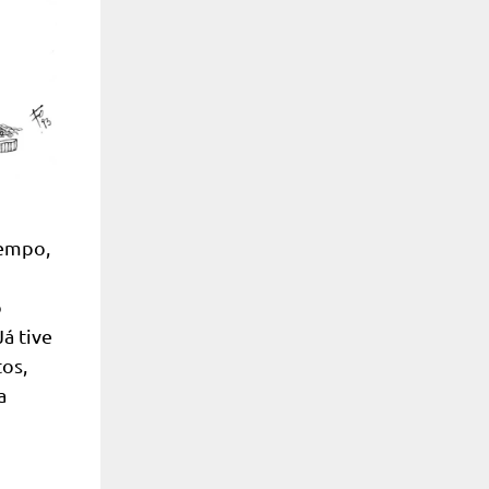
tempo,
o
á tive
os,
a