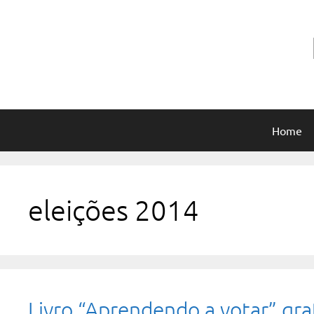
Pular
para
o
conteúdo
Home
eleições 2014
Livro “Aprendendo a votar” gr