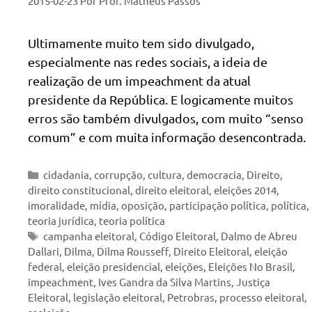
2015-02-23
Por
Prof. Matheus Passos
Ultimamente muito tem sido divulgado,
especialmente nas redes sociais, a ideia de
realização de um impeachment da atual
presidente da República. E logicamente muitos
erros são também divulgados, com muito “senso
comum” e com muita informação desencontrada.
Categorias
cidadania
,
corrupção
,
cultura
,
democracia
,
Direito
,
direito constitucional
,
direito eleitoral
,
eleições 2014
,
imoralidade
,
mídia
,
oposição
,
participação política
,
política
,
teoria jurídica
,
teoria política
Tags
campanha eleitoral
,
Código Eleitoral
,
Dalmo de Abreu
Dallari
,
Dilma
,
Dilma Rousseff
,
Direito Eleitoral
,
eleição
federal
,
eleição presidencial
,
eleições
,
Eleições No Brasil
,
impeachment
,
Ives Gandra da Silva Martins
,
Justiça
Eleitoral
,
legislação eleitoral
,
Petrobras
,
processo eleitoral
,