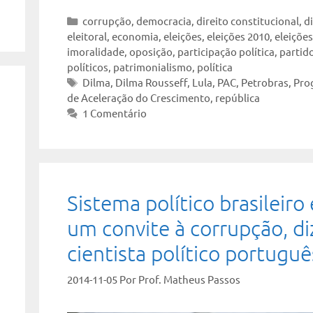
Categorias
corrupção
,
democracia
,
direito constitucional
,
d
eleitoral
,
economia
,
eleições
,
eleições 2010
,
eleiçõe
imoralidade
,
oposição
,
participação política
,
partid
políticos
,
patrimonialismo
,
política
Tags
Dilma
,
Dilma Rousseff
,
Lula
,
PAC
,
Petrobras
,
Pro
de Aceleração do Crescimento
,
república
1 Comentário
Sistema político brasileiro 
um convite à corrupção, di
cientista político portuguê
2014-11-05
Por
Prof. Matheus Passos