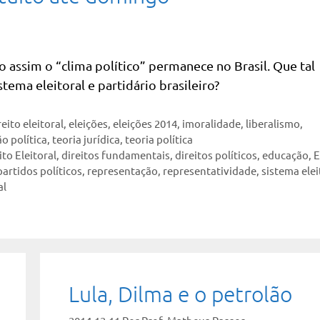
assim o “clima político” permanece no Brasil. Que tal
tema eleitoral e partidário brasileiro?
reito eleitoral
,
eleições
,
eleições 2014
,
imoralidade
,
liberalismo
,
o política
,
teoria jurídica
,
teoria política
ito Eleitoral
,
direitos fundamentais
,
direitos políticos
,
educação
,
E
partidos políticos
,
representação
,
representatividade
,
sistema elei
al
Lula, Dilma e o petrolão