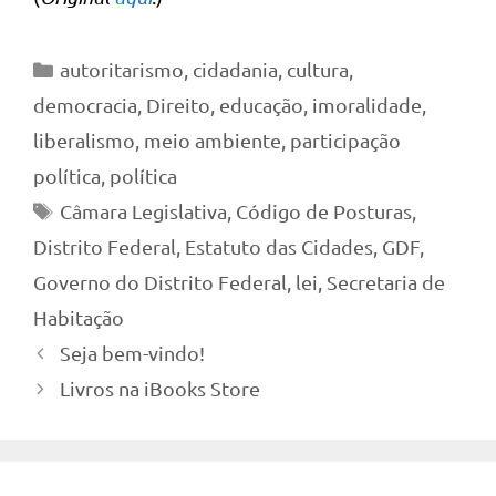
Categorias
autoritarismo
,
cidadania
,
cultura
,
democracia
,
Direito
,
educação
,
imoralidade
,
liberalismo
,
meio ambiente
,
participação
política
,
política
Tags
Câmara Legislativa
,
Código de Posturas
,
Distrito Federal
,
Estatuto das Cidades
,
GDF
,
Governo do Distrito Federal
,
lei
,
Secretaria de
Habitação
Seja bem-vindo!
Livros na iBooks Store