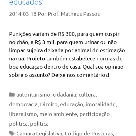
educados”
2014-03-18
Por
Prof. Matheus Passos
Punições variam de R$ 300, para quem cuspir
no chão, a R$ 3 mil, para quem urinar ou não
limpar sujeira deixada por animal de estimação
na rua. Projeto também estabelece normas de
boa educação dentro de casa. Qual sua opinião
sobre o assunto? Deixe nos comentários!
Categorias
autoritarismo
,
cidadania
,
cultura
,
democracia
,
Direito
,
educação
,
imoralidade
,
liberalismo
,
meio ambiente
,
participação
política
,
política
Tags
Câmara Legislativa
,
Código de Posturas
,