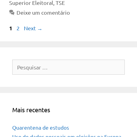
Superior Eleitoral
,
TSE
Deixe um comentário
Page
1
Page
2
Next
→
Pesquisar
por:
Mais recentes
Quarentena de estudos
Uso de dados pessoais em eleições na Europa