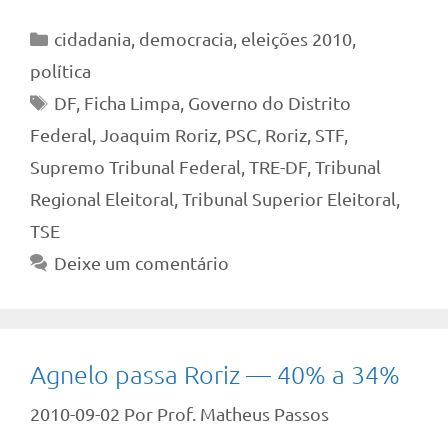
Categorias
cidadania
,
democracia
,
eleições 2010
,
política
Tags
DF
,
Ficha Limpa
,
Governo do Distrito
Federal
,
Joaquim Roriz
,
PSC
,
Roriz
,
STF
,
Supremo Tribunal Federal
,
TRE-DF
,
Tribunal
Regional Eleitoral
,
Tribunal Superior Eleitoral
,
TSE
Deixe um comentário
Agnelo passa Roriz — 40% a 34%
2010-09-02
Por
Prof. Matheus Passos