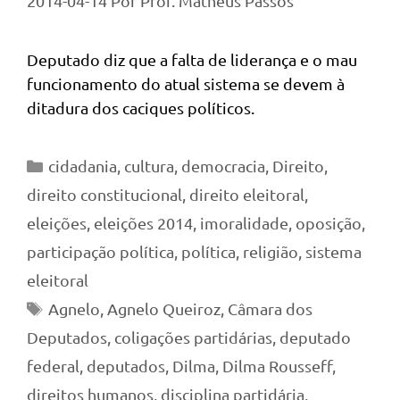
2014-04-14
Por
Prof. Matheus Passos
Deputado diz que a falta de liderança e o mau
funcionamento do atual sistema se devem à
ditadura dos caciques políticos.
Categorias
cidadania
,
cultura
,
democracia
,
Direito
,
direito constitucional
,
direito eleitoral
,
eleições
,
eleições 2014
,
imoralidade
,
oposição
,
participação política
,
política
,
religião
,
sistema
eleitoral
Tags
Agnelo
,
Agnelo Queiroz
,
Câmara dos
Deputados
,
coligações partidárias
,
deputado
federal
,
deputados
,
Dilma
,
Dilma Rousseff
,
direitos humanos
,
disciplina partidária
,