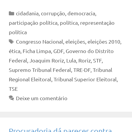
Categorias
cidadania
,
corrupção
,
democracia
,
participação política
,
política
,
representação
política
Tags
Congresso Nacional
,
eleições
,
eleições 2010
,
ética
,
Ficha Limpa
,
GDF
,
Governo do Distrito
Federal
,
Joaquim Roriz
,
Lula
,
Roriz
,
STF
,
Supremo Tribunal Federal
,
TRE-DF
,
Tribunal
Regional Eleitoral
,
Tribunal Superior Eleitoral
,
TSE
Deixe um comentário
Procuradoria dá parecer contra