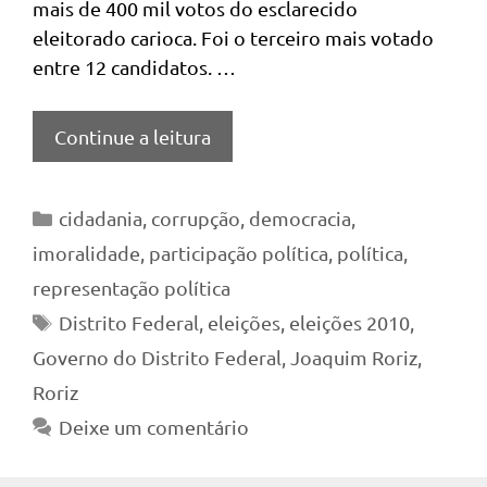
mais de 400 mil votos do esclarecido
eleitorado carioca. Foi o terceiro mais votado
entre 12 candidatos. …
Continue a leitura
Categorias
cidadania
,
corrupção
,
democracia
,
imoralidade
,
participação política
,
política
,
representação política
Tags
Distrito Federal
,
eleições
,
eleições 2010
,
Governo do Distrito Federal
,
Joaquim Roriz
,
Roriz
Deixe um comentário