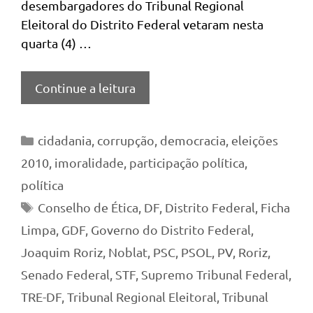
desembargadores do Tribunal Regional
Eleitoral do Distrito Federal vetaram nesta
quarta (4) …
Continue a leitura
Categorias
cidadania
,
corrupção
,
democracia
,
eleições
2010
,
imoralidade
,
participação política
,
política
Tags
Conselho de Ética
,
DF
,
Distrito Federal
,
Ficha
Limpa
,
GDF
,
Governo do Distrito Federal
,
Joaquim Roriz
,
Noblat
,
PSC
,
PSOL
,
PV
,
Roriz
,
Senado Federal
,
STF
,
Supremo Tribunal Federal
,
TRE-DF
,
Tribunal Regional Eleitoral
,
Tribunal