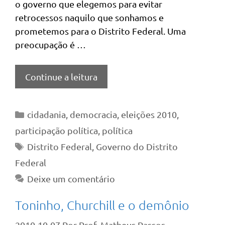
o governo que elegemos para evitar
retrocessos naquilo que sonhamos e
prometemos para o Distrito Federal. Uma
preocupação é …
Continue a leitura
Categorias
cidadania
,
democracia
,
eleições 2010
,
participação política
,
política
Tags
Distrito Federal
,
Governo do Distrito
Federal
Deixe um comentário
Toninho, Churchill e o demônio
2010-10-07
Por
Prof. Matheus Passos