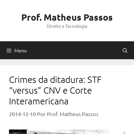
Pular
para
Prof. Matheus Passos
o
Direito e Tecnologia
conteúdo
Menu
Crimes da ditadura: STF
“versus” CNV e Corte
Interamericana
2014-12-10
Por
Prof. Matheus Passos