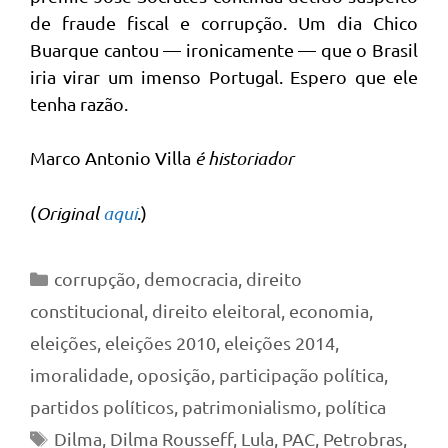
de fraude fiscal e corrupção. Um dia Chico
Buarque cantou — ironicamente — que o Brasil
iria virar um imenso Portugal. Espero que ele
tenha razão.
Marco Antonio Villa
é historiador
(
Original
aqui
.)
Categorias
corrupção
,
democracia
,
direito
constitucional
,
direito eleitoral
,
economia
,
eleições
,
eleições 2010
,
eleições 2014
,
imoralidade
,
oposição
,
participação política
,
partidos políticos
,
patrimonialismo
,
política
Tags
Dilma
,
Dilma Rousseff
,
Lula
,
PAC
,
Petrobras
,