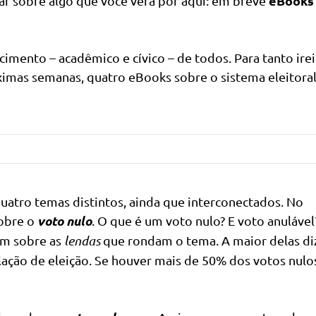
eBooks
ar sobre algo que você verá por aqui: em breve
cimento – acadêmico e cívico – de todos. Para tanto irei
óximas semanas, quatro eBooks sobre o sistema eleitora
quatro temas distintos, ainda que interconectados. No
voto nulo
sobre o
. O que é um voto nulo? E voto anulável
ém sobre as
lendas
que rondam o tema. A maior delas di
lação de eleição. Se houver mais de 50% dos votos nulo