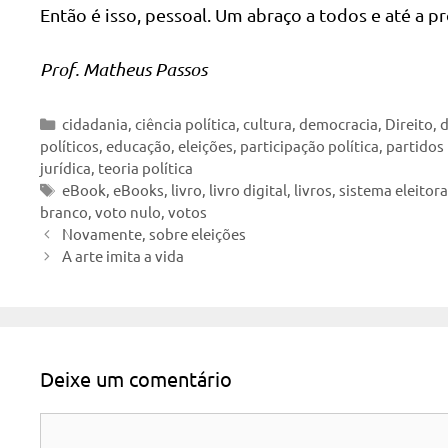
Então é isso, pessoal. Um abraço a todos e até a p
Prof. Matheus Passos
Categorias
cidadania
,
ciência política
,
cultura
,
democracia
,
Direito
,
d
políticos
,
educação
,
eleições
,
participação política
,
partidos 
jurídica
,
teoria política
Tags
eBook
,
eBooks
,
livro
,
livro digital
,
livros
,
sistema eleitora
branco
,
voto nulo
,
votos
Novamente, sobre eleições
A arte imita a vida
Deixe um comentário
Comentário