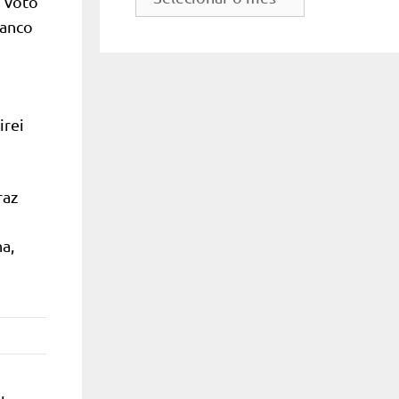
o voto
do
ranco
site
irei
raz
a,