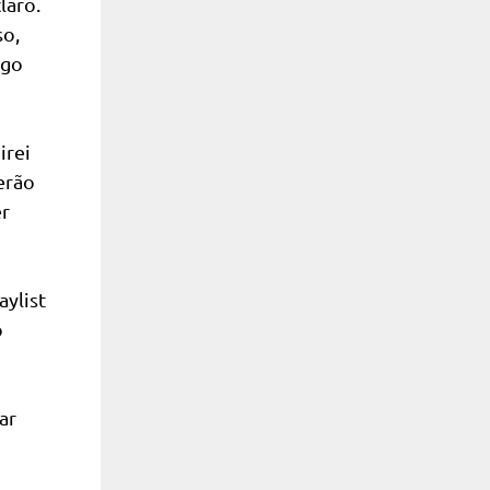
laro.
so,
lgo
irei
erão
er
aylist
o
ar