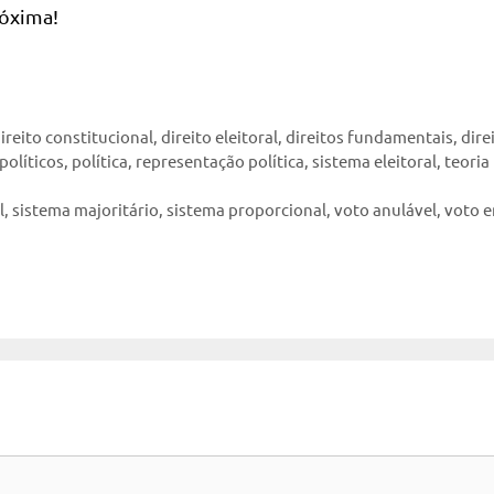
róxima!
ireito constitucional
,
direito eleitoral
,
direitos fundamentais
,
dire
políticos
,
política
,
representação política
,
sistema eleitoral
,
teoria
l
,
sistema majoritário
,
sistema proporcional
,
voto anulável
,
voto 