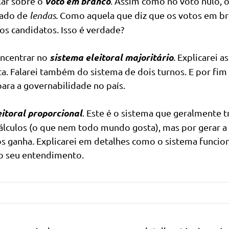
voto em branco
ar sobre o
. Assim como no voto nulo, 
cado de
lendas
. Como aquela que diz que os votos em b
os candidatos. Isso é verdade?
sistema eleitoral majoritário
oncentrar no
. Explicarei as
a. Falarei também do sistema de dois turnos. E por fim 
para a governabilidade no país.
eitoral proporcional
. Este é o sistema que geralmente t
cálculos (o que nem todo mundo gosta), mas por gerar a
ganha. Explicarei em detalhes como o sistema funcion
r o seu entendimento.