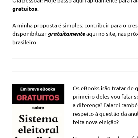
Olá pessoal! Hoje passo aqui rapidamente para fal
gratuitos
.
A minha proposta é simples: contribuir para o cres
gratuitamente
disponibilizar
aqui no site, nas pr
brasileiro.
Os eBooks irão tratar de 
primeiro deles vou falar 
a diferença? Falarei tamb
respeito à questão da anu
feita nova eleição?