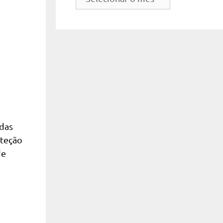
do
site
idas
oteção
de