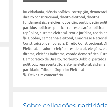
Categorias
cidadania
,
ciência política
,
corrupção
,
democraci
direito constitucional
,
direito eleitoral
,
direitos
fundamentais
,
eleições
,
oposição
,
participação polí
partidos políticos
,
política
,
representação política
,
república
,
sistema eleitoral
,
teoria jurídica
,
teoria po
Tags
Bobbio
,
campanha eleitoral
,
Congresso Naciona
Constituição
,
democracia
,
Direito Constitucional
,
Di
Eleitoral
,
ditadura
,
eleição presidencial
,
eleições
,
el
diretas
,
eleições indiretas
,
estado democrático
,
Est
Democrático de Direito
,
Norberto Bobbio
,
partidos
políticos
,
representação
,
sistema eleitoral
,
sistema
partidário
,
Tribunal Superior Eleitoral
Deixe um comentário
Sobre coligações partidári