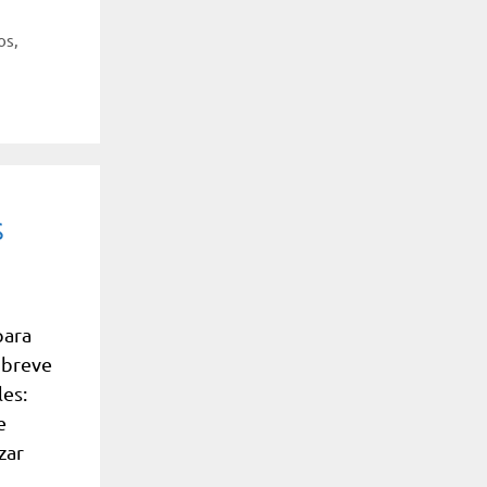
os
,
s
para
 breve
es:
e
zar