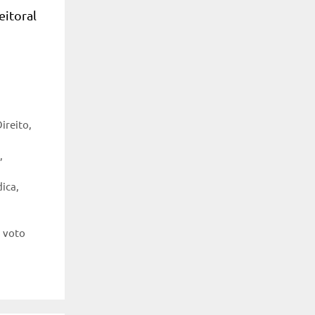
eitoral
Direito
,
,
dica
,
a
,
voto