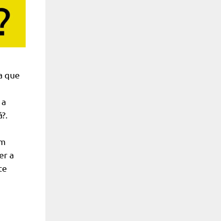
a que
 a
?.
em
er a
te