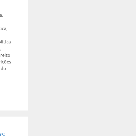
a
,
tica
,
lítica
l
,
reito
eições
ado
as