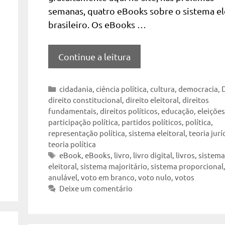
semanas, quatro eBooks sobre o sistema el
brasileiro. Os eBooks …
Continue a leitura
Categorias
cidadania
,
ciência política
,
cultura
,
democracia
,
direito constitucional
,
direito eleitoral
,
direitos
fundamentais
,
direitos políticos
,
educação
,
eleições
participação política
,
partidos políticos
,
política
,
representação política
,
sistema eleitoral
,
teoria jurí
teoria política
Tags
eBook
,
eBooks
,
livro
,
livro digital
,
livros
,
sistem
eleitoral
,
sistema majoritário
,
sistema proporcional
anulável
,
voto em branco
,
voto nulo
,
votos
Deixe um comentário