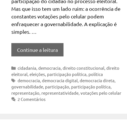
participação do cidadão no processo eleitoral.
Mas que isso tem um lado ruim: a ocorrência de
constantes votações pelo celular podem
enfraquecer a governabilidade. A explicação é
simples. …
Continue a leitura
Categorias
cidadania
,
democracia
,
direito constitucional
,
direito
eleitoral
,
eleições
,
participação política
,
política
Tags
democracia
,
democracia digital
,
democracia direta
,
governabilidade
,
participação
,
participação política
,
representação
,
representatividade
,
votações pelo celular
2 Comentários