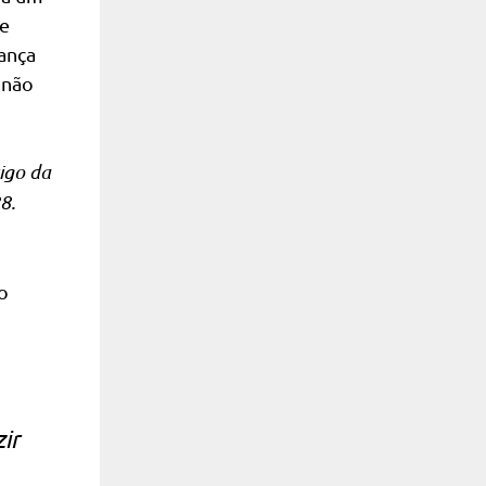
 e
dança
 não
igo da
8.
o
ir