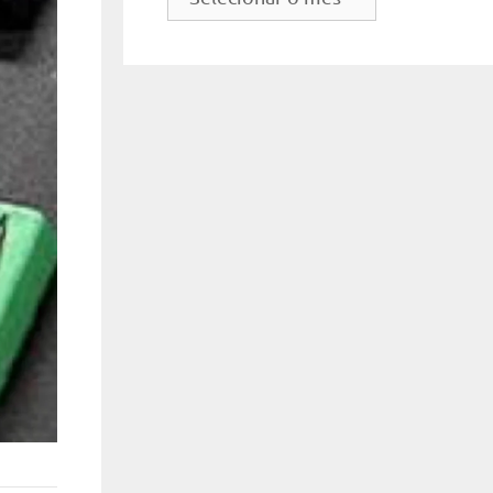
do
site