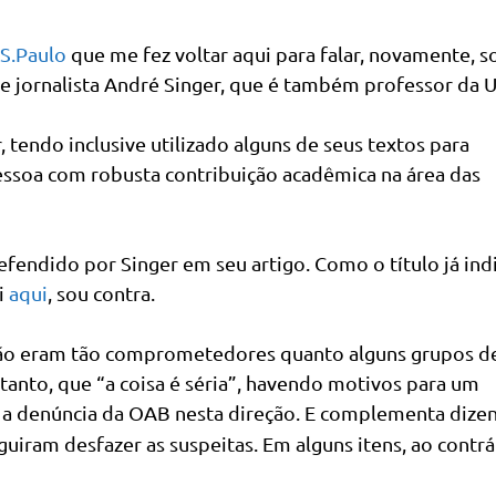
 S.Paulo
que me fez voltar aqui para falar, novamente, s
o e jornalista André Singer, que é também professor da U
tendo inclusive utilizado alguns de seus textos para
soa com robusta contribuição acadêmica na área das
endido por Singer em seu artigo. Como o título já indi
ei
aqui
, sou contra.
 não eram tão comprometedores quanto alguns grupos d
anto, que “a coisa é séria”, havendo motivos para um
o, a denúncia da OAB nesta direção. E complementa dize
iram desfazer as suspeitas. Em alguns itens, ao contrá