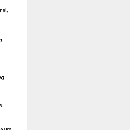
nal,
o
na
s.
ia um