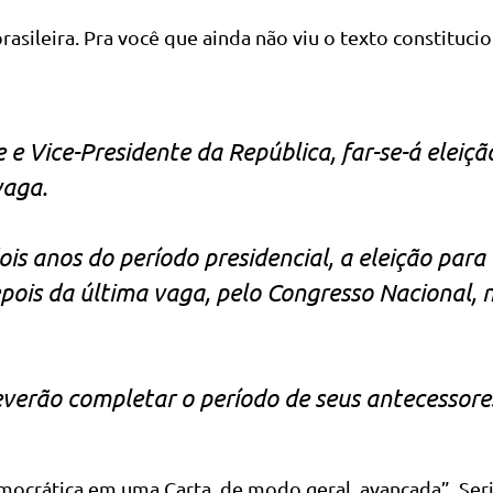
rasileira. Pra você que ainda não viu o texto constitucio
 e Vice-Presidente da República, far-se-á eleiçã
vaga.
is anos do período presidencial, a eleição para
epois da última vaga, pelo Congresso Nacional, 
deverão completar o período de seus antecessore
democrática em uma Carta, de modo geral, avançada”. Ser