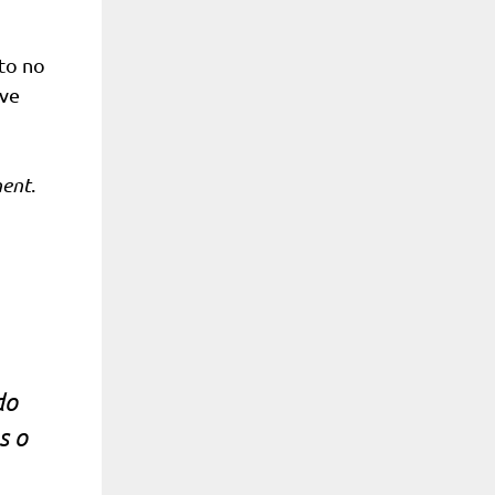
to no
eve
ent
.
do
s o