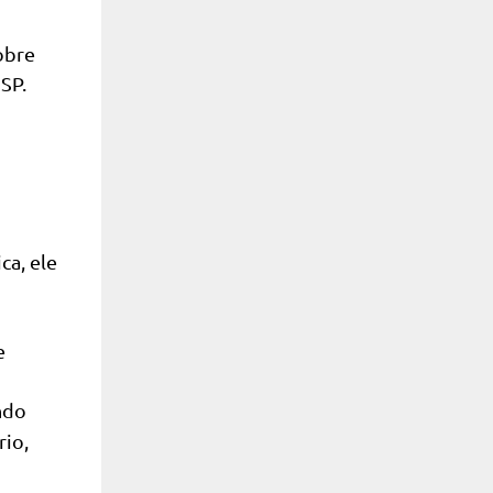
obre
SP.
ca, ele
e
ndo
rio,