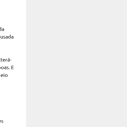
da
ausada
terá-
boas. E
meio
es