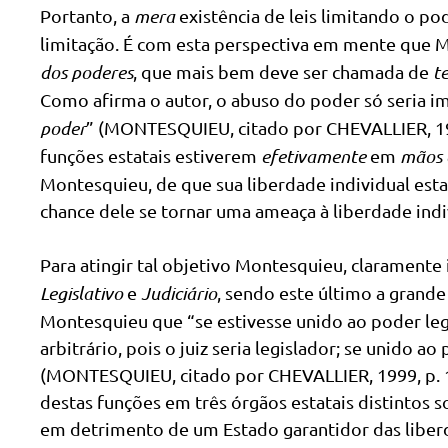
Portanto, a
mera
existência de leis limitando o pod
limitação. É com esta perspectiva em mente que 
dos poderes
, que mais bem deve ser chamada de
t
Como afirma o autor, o abuso do poder só seria i
poder
” (MONTESQUIEU, citado por CHEVALLIER, 1999
funções estatais estiverem
efetivamente
em
mãos d
Montesquieu, de que sua liberdade individual esta
chance dele se tornar uma ameaça à liberdade indi
Para atingir tal objetivo Montesquieu, clarament
Legislativo
e
Judiciário
, sendo este último a grande
Montesquieu que “se estivesse unido ao poder legi
arbitrário, pois o juiz seria legislador; se unido a
(MONTESQUIEU, citado por CHEVALLIER, 1999, p. 14
destas funções em três órgãos estatais distintos s
em detrimento de um Estado garantidor das liberd