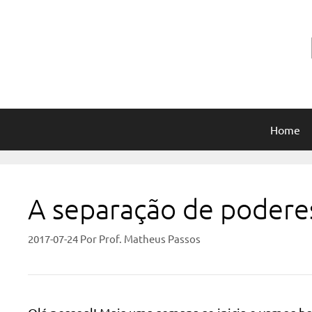
Pular
para
o
conteúdo
Home
A separação de podere
2017-07-24
Por
Prof. Matheus Passos