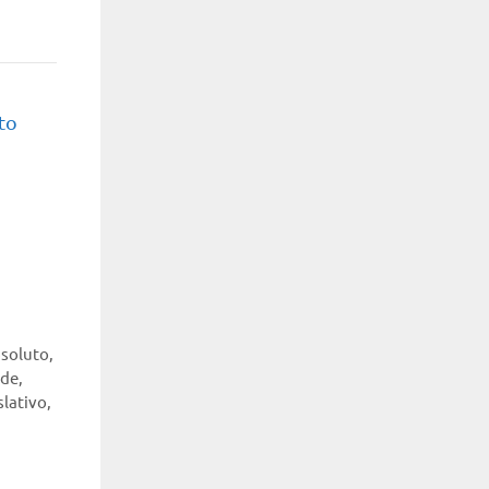
to
bsoluto
,
ade
,
slativo
,