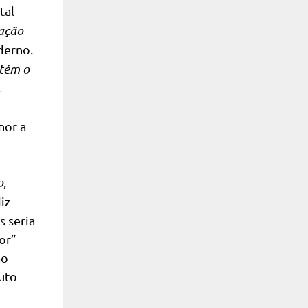
tal
ração
derno.
etém o
s
nor a
o
,
iz
s seria
sor”
ão
luto