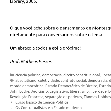
Library, 2005.
O que você acha sobre o pensamento de Montesqu
diretamente para conversarmos sobre o tema.
Um abraço a todos e até a próxima!
Prof. Matheus Passos
Categorias
ciência política
,
democracia
,
direito constitucional
,
liber
Tags
absolutismo
,
coletividade
,
contrato social
,
democracia
,
d
estado democrático
,
Estado Democrático de Direito
,
Estado 
John Locke
,
Judiciário
,
Legislativo
,
liberalismo
,
liberdade
,
L
Revolução Francesa
,
separação de poderes
,
Thomas Hobbes
Curso básico de Ciência Política
Os Contratualistas e o Estado moderno