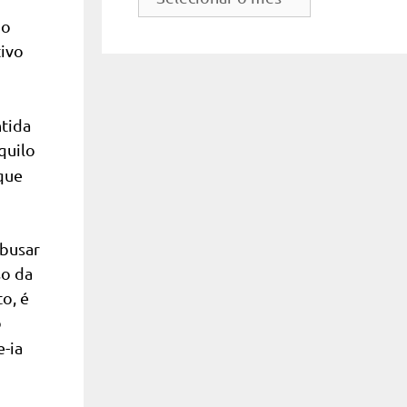
do
mo
site
tivo
ntida
quilo
que
abusar
so da
to, é
o
e-ia