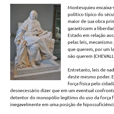
Montesquieu encaixa-se
político típico do sécu
maior de sua obra prin
garantissem a liberdad
Estado em relação aos 
pelas leis, mecanismo
que querem, por um la
não querem (CHEVALLIE
Entretanto, leis de na
deste mesmo poder. Em 
força física pelo cidad
desnecessário dizer que em um eventual confronto
detentor do monopólio legítimo do uso da força fís
inegavelmente em uma posição de hipossuficiência