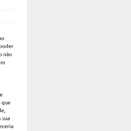
no
 poder
o não
 em
 e
– que
de,
s sua
eceria