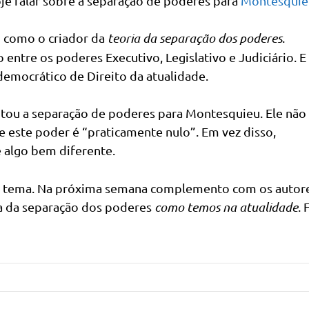
je falar sobre a separação de poderes para
Montesquie
to como o criador da
teoria da separação dos poderes
.
o entre os poderes Executivo, Legislativo e Judiciário. E
emocrático de Direito da atualidade.
ou a separação de poderes para Montesquieu. Ele não
e este poder é “praticamente nulo”. Em vez disso,
é algo bem diferente.
o tema. Na próxima semana complemento com os autore
ia da separação dos poderes
como temos na atualidade
. 