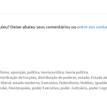
ieu? Deixe abaixo seus comentários ou
entre em conta
alismo
,
oposição
,
política
,
teoria jurídica
,
teoria política
istribuição de funções
,
distribuição de poderes
,
estado
,
Estado a
liberal
,
estado moderno
,
Executivo
,
federalismo
,
Hobbes
,
iguald
ocke
,
Montesquieu
,
poder Executivo
,
poder Judiciário
,
poder Legi