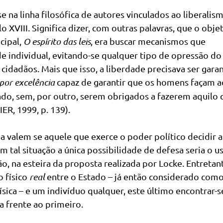
 na linha filosófica de autores vinculados ao liberalis
lo XVIII. Significa dizer, com outras palavras, que o obje
cipal,
O espírito das leis
, era buscar mecanismos que
e individual, evitando-se qualquer tipo de opressão do
cidadãos. Mais que isso, a liberdade precisava ser gara
por excelência
capaz de garantir que os homens façam a
do, sem, por outro, serem obrigados a fazerem aquilo 
R, 1999, p. 139).
da valem se aquele que exerce o poder político decidir 
tal situação a única possibilidade de defesa seria o u
ão, na esteira da proposta realizada por Locke. Entretan
 físico
real
entre o Estado – já então considerado com
ica – e um indivíduo qualquer, este último encontrar-s
 frente ao primeiro.