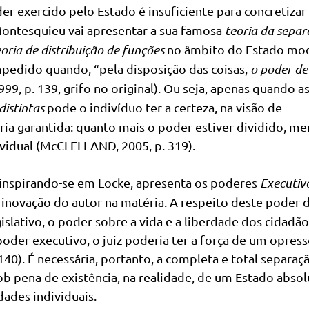
er exercido pelo Estado é insuficiente para concretizar 
Montesquieu vai apresentar a sua famosa
teoria da sepa
eoria de distribuição de funções
no âmbito do Estado mo
mpedido quando, “pela disposição das coisas,
o poder d
, p. 139, grifo no original). Ou seja, apenas quando a
istintas
pode o indivíduo ter a certeza, na visão de
ria garantida: quanto mais o poder estiver dividido, me
vidual (McCLELLAND, 2005, p. 319).
e inspirando-se em Locke, apresenta os poderes
Executiv
 inovação do autor na matéria. A respeito deste poder d
slativo, o poder sobre a vida e a liberdade dos cidadão
o poder executivo, o juiz poderia ter a força de um opres
0). É necessária, portanto, a completa e total separaç
ob pena de existência, na realidade, de um Estado abso
ades individuais.