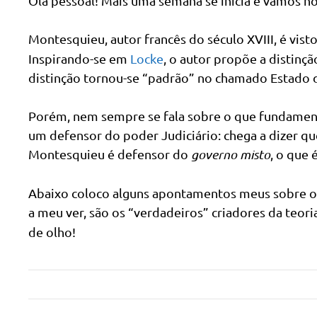
Olá pessoal! Mais uma semana se inicia e vamos ho
Montesquieu, autor francês do século XVIII, é vis
Inspirando-se em
Locke
, o autor propõe a distinçã
distinção tornou-se “padrão” no chamado Estado d
Porém, nem sempre se fala sobre o que fundament
um defensor do poder Judiciário: chega a dizer qu
Montesquieu é defensor do
governo misto
, o que 
Abaixo coloco alguns apontamentos meus sobre 
a meu ver, são os “verdadeiros” criadores da teor
de olho!