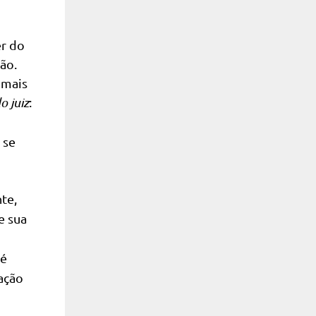
er do
ão.
 mais
o juiz
:
 se
te,
e sua
 é
ração