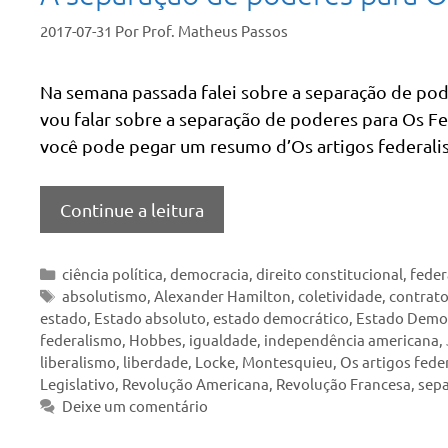
2017-07-31
Por
Prof. Matheus Passos
Na semana passada falei sobre a separação de pod
vou falar sobre a separação de poderes para Os Fede
você pode pegar um resumo d’Os artigos federalist
Continue a leitura
Categorias
ciência política
,
democracia
,
direito constitucional
,
feder
Tags
absolutismo
,
Alexander Hamilton
,
coletividade
,
contrato
estado
,
Estado absoluto
,
estado democrático
,
Estado Democ
federalismo
,
Hobbes
,
igualdade
,
independência americana
,
liberalismo
,
liberdade
,
Locke
,
Montesquieu
,
Os artigos feder
Legislativo
,
Revolução Americana
,
Revolução Francesa
,
sepa
Deixe um comentário