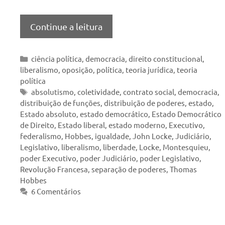
Continue a leitura
Categorias
ciência política
,
democracia
,
direito constitucional
,
liberalismo
,
oposição
,
política
,
teoria jurídica
,
teoria
política
Tags
absolutismo
,
coletividade
,
contrato social
,
democracia
,
distribuição de funções
,
distribuição de poderes
,
estado
,
Estado absoluto
,
estado democrático
,
Estado Democrático
de Direito
,
Estado liberal
,
estado moderno
,
Executivo
,
federalismo
,
Hobbes
,
igualdade
,
John Locke
,
Judiciário
,
Legislativo
,
liberalismo
,
liberdade
,
Locke
,
Montesquieu
,
poder Executivo
,
poder Judiciário
,
poder Legislativo
,
Revolução Francesa
,
separação de poderes
,
Thomas
Hobbes
6 Comentários