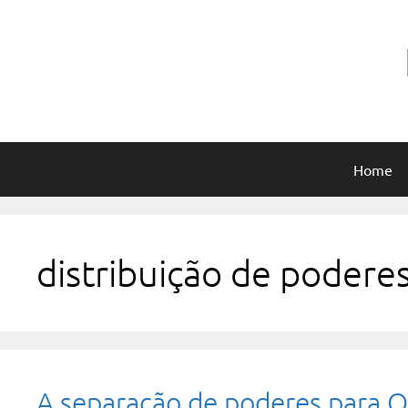
Pular
para
o
conteúdo
Home
distribuição de podere
A separação de poderes para O