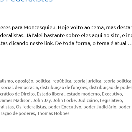
eres para Montesquieu. Hoje volto ao tema, mas desta 
ralistas. Já falei bastante sobre eles aqui no site, e in
as clicando neste link. De toda forma, o tema é atual 
alismo
,
oposição
,
política
,
república
,
teoria jurídica
,
teoria política
 social
,
democracia
,
distribuição de funções
,
distribuição de pode
rático de Direito
,
Estado liberal
,
estado moderno
,
Executivo
,
James Madison
,
John Jay
,
John Locke
,
Judiciário
,
Legislativo
,
alistas
,
Os federalistas
,
poder Executivo
,
poder Judiciário
,
poder
ração de poderes
,
Thomas Hobbes