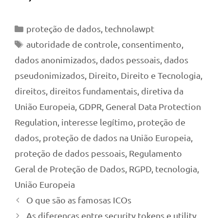
Categorias
proteção de dados
,
technolawpt
Tags
autoridade de controle
,
consentimento
,
dados anonimizados
,
dados pessoais
,
dados
pseudonimizados
,
Direito
,
Direito e Tecnologia
,
direitos
,
direitos fundamentais
,
diretiva da
União Europeia
,
GDPR
,
General Data Protection
Regulation
,
interesse legítimo
,
proteção de
dados
,
proteção de dados na União Europeia
,
proteção de dados pessoais
,
Regulamento
Geral de Proteção de Dados
,
RGPD
,
tecnologia
,
União Europeia
O que são as famosas ICOs
As diferenças entre security tokens e utility