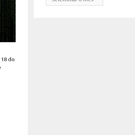
do
site
 18 do
e