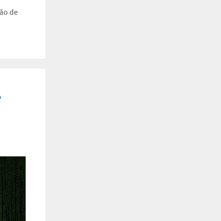
ão de
e