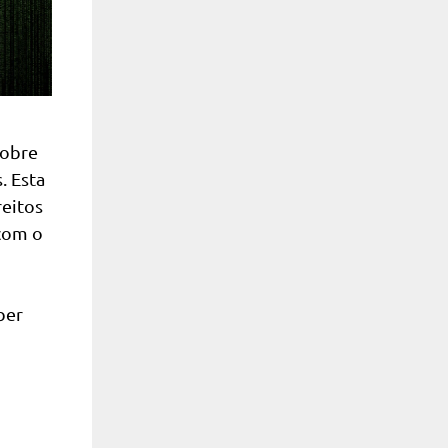
sobre
. Esta
reitos
 com o
ber