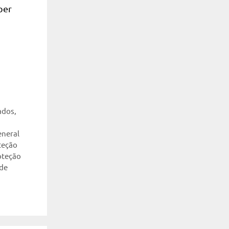
ber
ados
,
eneral
teção
oteção
 de