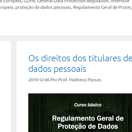
ão Europeia
,
GDPR
,
General Data Protection Regulation
,
interesse
uropeia
,
proteção de dados pessoais
,
Regulamento Geral de Proteç
Os direitos dos titulares d
dados pessoais
2018-12-06
Por
Prof. Matheus Passos