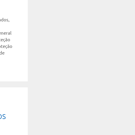
ados
,
eneral
teção
oteção
 de
os