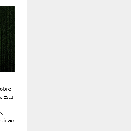
sobre
. Esta
s,
tir ao