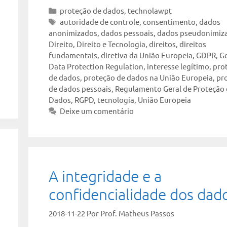
Categorias
proteção de dados
,
technolawpt
Tags
autoridade de controle
,
consentimento
,
dados
anonimizados
,
dados pessoais
,
dados pseudonimiz
Direito
,
Direito e Tecnologia
,
direitos
,
direitos
fundamentais
,
diretiva da União Europeia
,
GDPR
,
G
Data Protection Regulation
,
interesse legítimo
,
pro
de dados
,
proteção de dados na União Europeia
,
pr
de dados pessoais
,
Regulamento Geral de Proteção
Dados
,
RGPD
,
tecnologia
,
União Europeia
Deixe um comentário
A integridade e a
confidencialidade dos dad
2018-11-22
Por
Prof. Matheus Passos