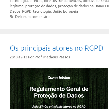
Tecnologia
,
direitos
,
direitos fundamentais
,
diretiva da Uni
legítimo
,
proteção de dados
,
proteção de dados na União E
Dados
,
RGPD
,
tecnologia
,
União Europeia
Deixe um comentário
Os principais atores no RGPD
2018-12-13
Por
Prof. Matheus Passos