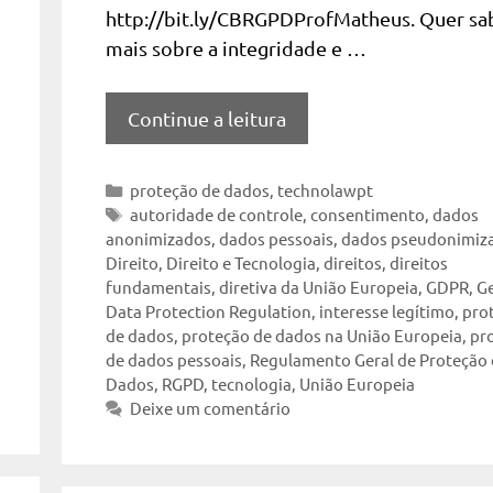
http://bit.ly/CBRGPDProfMatheus. Quer sa
mais sobre a integridade e …
Continue a leitura
Categorias
proteção de dados
,
technolawpt
Tags
autoridade de controle
,
consentimento
,
dados
anonimizados
,
dados pessoais
,
dados pseudonimiz
Direito
,
Direito e Tecnologia
,
direitos
,
direitos
fundamentais
,
diretiva da União Europeia
,
GDPR
,
G
Data Protection Regulation
,
interesse legítimo
,
pro
de dados
,
proteção de dados na União Europeia
,
pr
de dados pessoais
,
Regulamento Geral de Proteção
Dados
,
RGPD
,
tecnologia
,
União Europeia
Deixe um comentário