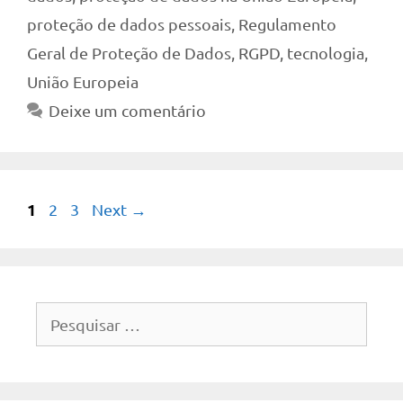
proteção de dados pessoais
,
Regulamento
Geral de Proteção de Dados
,
RGPD
,
tecnologia
,
União Europeia
Deixe um comentário
Page
1
Page
Page
2
3
Next
→
Pesquisar
por: