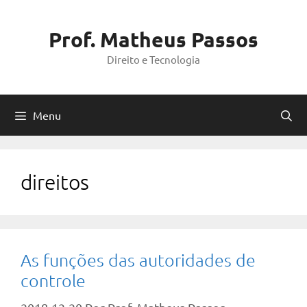
Pular
Matheus Passos
para
Sim
Não
Prof. Matheus Passos
o
O email acima indicado será
Direito e Tecnologia
incluído em nossa lista de
conteúdo
emails.
Inscrever-se
Menu
direitos
As funções das autoridades de
controle