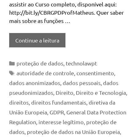
assistir ao Curso completo, disponível aqui:
http://bit.ly/CBRGPDProfMatheus. Quer saber
mais sobre as funções …
Continue a leitura
Categorias
proteção de dados
,
technolawpt
Tags
autoridade de controle
,
consentimento
,
dados anonimizados
,
dados pessoais
,
dados
pseudonimizados
,
Direito
,
Direito e Tecnologia
,
direitos
,
direitos fundamentais
,
diretiva da
União Europeia
,
GDPR
,
General Data Protection
Regulation
,
interesse legítimo
,
proteção de
dados
,
proteção de dados na União Europeia
,