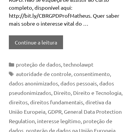
completo, disponível aqui:
http://bit.ly/CBRGPDProfMatheus. Quer saber
mais sobre o interesse vital do …
Continue a leitura
Categorias
proteção de dados
,
technolawpt
Tags
autoridade de controle
,
consentimento
,
dados anonimizados
,
dados pessoais
,
dados
pseudonimizados
,
Direito
,
Direito e Tecnologia
,
direitos
,
direitos fundamentais
,
diretiva da
União Europeia
,
GDPR
,
General Data Protection
Regulation
,
interesse legítimo
,
proteção de
dados
,
proteção de dados na União Europeia
,