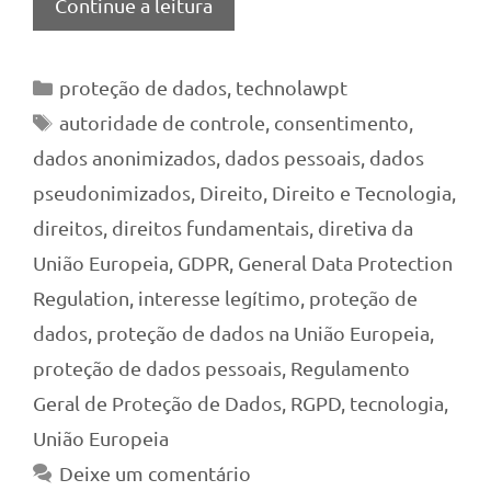
Continue a leitura
Categorias
proteção de dados
,
technolawpt
Tags
autoridade de controle
,
consentimento
,
dados anonimizados
,
dados pessoais
,
dados
pseudonimizados
,
Direito
,
Direito e Tecnologia
,
direitos
,
direitos fundamentais
,
diretiva da
União Europeia
,
GDPR
,
General Data Protection
Regulation
,
interesse legítimo
,
proteção de
dados
,
proteção de dados na União Europeia
,
proteção de dados pessoais
,
Regulamento
Geral de Proteção de Dados
,
RGPD
,
tecnologia
,
União Europeia
Deixe um comentário