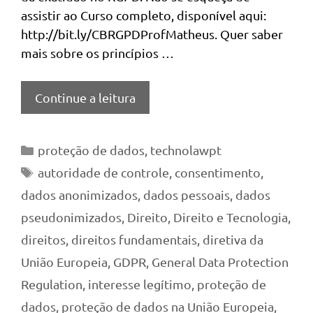
assistir ao Curso completo, disponível aqui:
http://bit.ly/CBRGPDProfMatheus. Quer saber
mais sobre os princípios …
Continue a leitura
Categorias
proteção de dados
,
technolawpt
Tags
autoridade de controle
,
consentimento
,
dados anonimizados
,
dados pessoais
,
dados
pseudonimizados
,
Direito
,
Direito e Tecnologia
,
direitos
,
direitos fundamentais
,
diretiva da
União Europeia
,
GDPR
,
General Data Protection
Regulation
,
interesse legítimo
,
proteção de
dados
,
proteção de dados na União Europeia
,