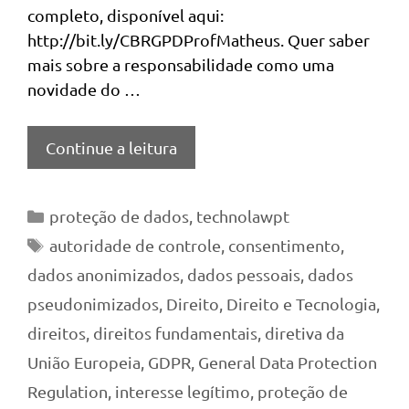
completo, disponível aqui:
http://bit.ly/CBRGPDProfMatheus. Quer saber
mais sobre a responsabilidade como uma
novidade do …
Continue a leitura
Categorias
proteção de dados
,
technolawpt
Tags
autoridade de controle
,
consentimento
,
dados anonimizados
,
dados pessoais
,
dados
pseudonimizados
,
Direito
,
Direito e Tecnologia
,
direitos
,
direitos fundamentais
,
diretiva da
União Europeia
,
GDPR
,
General Data Protection
Regulation
,
interesse legítimo
,
proteção de