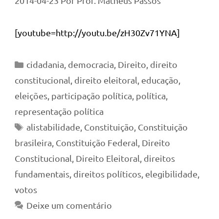
2014-04-23
Por
Prof. Matheus Passos
[youtube=http://youtu.be/zH30Zv71YNA]
Categorias
cidadania
,
democracia
,
Direito
,
direito
constitucional
,
direito eleitoral
,
educação
,
eleições
,
participação política
,
política
,
representação política
Tags
alistabilidade
,
Constituição
,
Constituição
brasileira
,
Constituição Federal
,
Direito
Constitucional
,
Direito Eleitoral
,
direitos
fundamentais
,
direitos políticos
,
elegibilidade
,
votos
Deixe um comentário