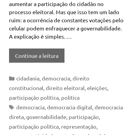
aumentar a participação do cidadão no
processo eleitoral. Mas que isso tem um lado
ruim: a ocorrência de constantes votações pelo
celular podem enfraquecer a governabilidade.
A explicação é simples. …
Continue a leitura
Categorias
cidadania
,
democracia
,
direito
constitucional
,
direito eleitoral
,
eleições
,
participação política
,
política
Tags
democracia
,
democracia digital
,
democracia
direta
,
governabilidade
,
participação
,
participação política
,
representação
,