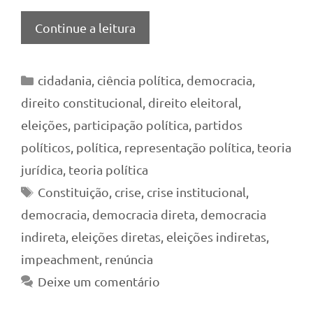
Continue a leitura
Categorias
cidadania
,
ciência política
,
democracia
,
direito constitucional
,
direito eleitoral
,
eleições
,
participação política
,
partidos
políticos
,
política
,
representação política
,
teoria
jurídica
,
teoria política
Tags
Constituição
,
crise
,
crise institucional
,
democracia
,
democracia direta
,
democracia
indireta
,
eleições diretas
,
eleições indiretas
,
impeachment
,
renúncia
Deixe um comentário