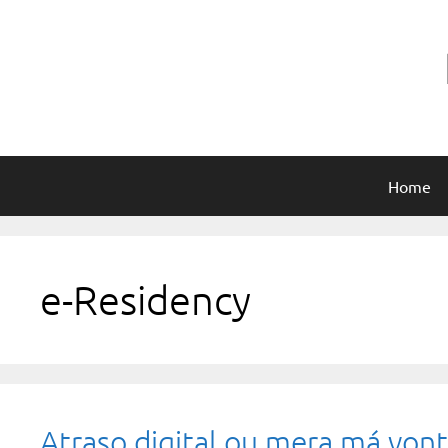
Pular
para
o
conteúdo
Home
e-Residency
Atraso digital ou mera má von