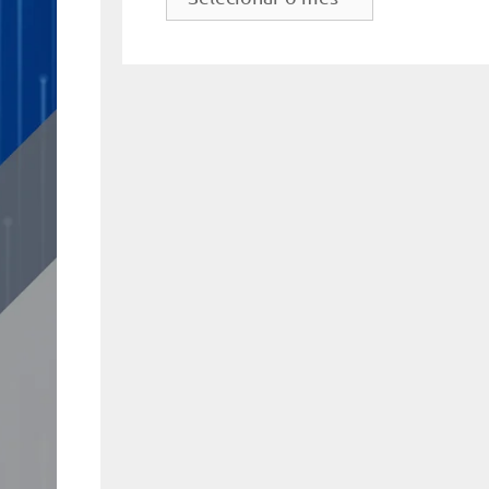
do
site