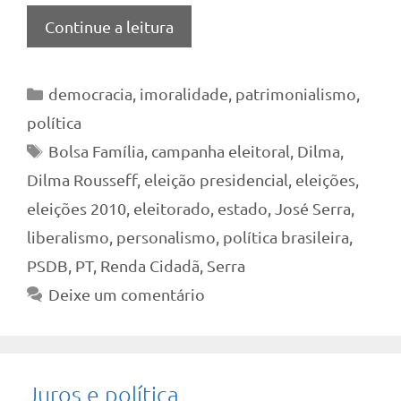
Continue a leitura
Categorias
democracia
,
imoralidade
,
patrimonialismo
,
política
Tags
Bolsa Família
,
campanha eleitoral
,
Dilma
,
Dilma Rousseff
,
eleição presidencial
,
eleições
,
eleições 2010
,
eleitorado
,
estado
,
José Serra
,
liberalismo
,
personalismo
,
política brasileira
,
PSDB
,
PT
,
Renda Cidadã
,
Serra
Deixe um comentário
Juros e política