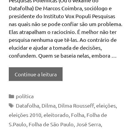
Pesquisas Polêmicas (Ou o vexame do
Datafolha) De Marcos Coimbra, sociólogo e
presidente do Instituto Vox Populi Pesquisas
nas quais não se pode confiar são um problema.
Elas atrapalham o raciocínio. É melhor não ter
pesquisa nenhuma que tê-las. Ao contrário de
elucidar e ajudar a tomada de decisões,
confundem. Quem se baseia nelas, embora …
Continue a leitura
Categorias
política
Tags
Datafolha
,
Dilma
,
Dilma Rousseff
,
eleições
,
eleições 2010
,
eleitorado
,
Folha
,
Folha de
S.Paulo
,
Folha de São Paulo
,
José Serra
,