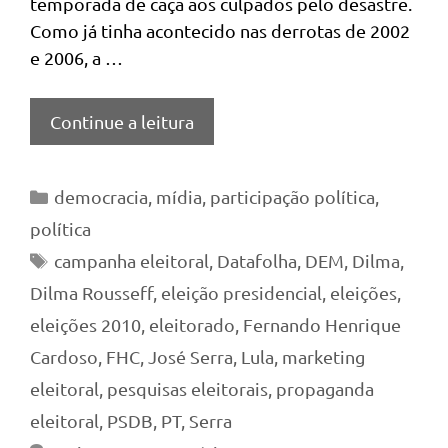
temporada de caça aos culpados pelo desastre.
Como já tinha acontecido nas derrotas de 2002
e 2006, a …
Continue a leitura
Categorias
democracia
,
mídia
,
participação política
,
política
Tags
campanha eleitoral
,
Datafolha
,
DEM
,
Dilma
,
Dilma Rousseff
,
eleição presidencial
,
eleições
,
eleições 2010
,
eleitorado
,
Fernando Henrique
Cardoso
,
FHC
,
José Serra
,
Lula
,
marketing
eleitoral
,
pesquisas eleitorais
,
propaganda
eleitoral
,
PSDB
,
PT
,
Serra