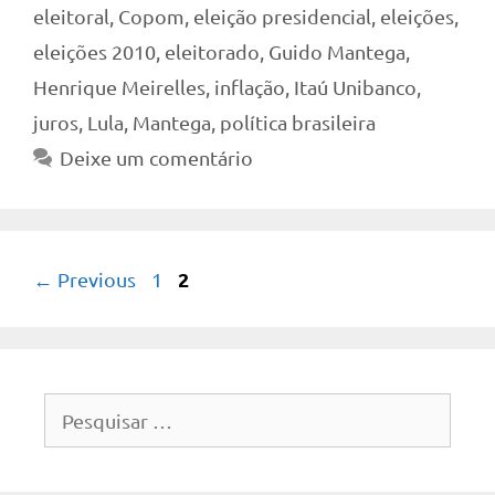
eleitoral
,
Copom
,
eleição presidencial
,
eleições
,
eleições 2010
,
eleitorado
,
Guido Mantega
,
Henrique Meirelles
,
inflação
,
Itaú Unibanco
,
juros
,
Lula
,
Mantega
,
política brasileira
Deixe um comentário
Page
Page
2
←
Previous
1
Pesquisar
por: