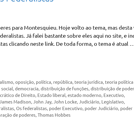
eres para Montesquieu. Hoje volto ao tema, mas desta 
ralistas. Já falei bastante sobre eles aqui no site, e in
as clicando neste link. De toda forma, o tema é atual 
alismo
,
oposição
,
política
,
república
,
teoria jurídica
,
teoria política
 social
,
democracia
,
distribuição de funções
,
distribuição de pode
rático de Direito
,
Estado liberal
,
estado moderno
,
Executivo
,
James Madison
,
John Jay
,
John Locke
,
Judiciário
,
Legislativo
,
alistas
,
Os federalistas
,
poder Executivo
,
poder Judiciário
,
poder
ração de poderes
,
Thomas Hobbes