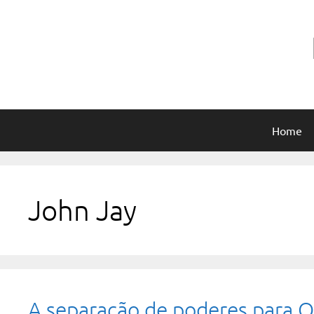
Pular
para
o
conteúdo
Home
John Jay
A separação de poderes para O