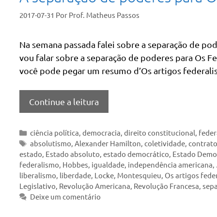
2017-07-31
Por
Prof. Matheus Passos
Na semana passada falei sobre a separação de pod
vou falar sobre a separação de poderes para Os Fede
você pode pegar um resumo d’Os artigos federalist
Continue a leitura
Categorias
ciência política
,
democracia
,
direito constitucional
,
feder
Tags
absolutismo
,
Alexander Hamilton
,
coletividade
,
contrato
estado
,
Estado absoluto
,
estado democrático
,
Estado Democ
federalismo
,
Hobbes
,
igualdade
,
independência americana
,
liberalismo
,
liberdade
,
Locke
,
Montesquieu
,
Os artigos feder
Legislativo
,
Revolução Americana
,
Revolução Francesa
,
sepa
Deixe um comentário