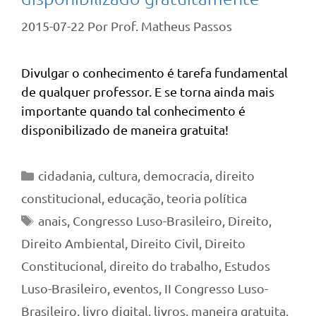
2015-07-22
Por
Prof. Matheus Passos
Divulgar o conhecimento é tarefa fundamental
de qualquer professor. E se torna ainda mais
importante quando tal conhecimento é
disponibilizado de maneira gratuita!
Categorias
cidadania
,
cultura
,
democracia
,
direito
constitucional
,
educação
,
teoria política
Tags
anais
,
Congresso Luso-Brasileiro
,
Direito
,
Direito Ambiental
,
Direito Civil
,
Direito
Constitucional
,
direito do trabalho
,
Estudos
Luso-Brasileiro
,
eventos
,
II Congresso Luso-
Brasileiro
,
livro digital
,
livros
,
maneira gratuita
,