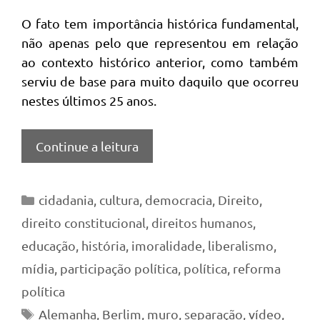
O fato tem importância histórica fundamental,
não apenas pelo que representou em relação
ao contexto histórico anterior, como também
serviu de base para muito daquilo que ocorreu
nestes últimos 25 anos.
Continue a leitura
Categorias
cidadania
,
cultura
,
democracia
,
Direito
,
direito constitucional
,
direitos humanos
,
educação
,
história
,
imoralidade
,
liberalismo
,
mídia
,
participação política
,
política
,
reforma
política
Tags
Alemanha
,
Berlim
,
muro
,
separação
,
vídeo
,