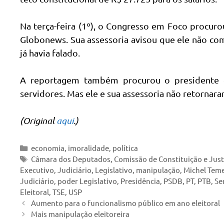
Na terça-feira (1º), o Congresso em Foco procuro
Globonews. Sua assessoria avisou que ele não com
já havia falado.
A reportagem também procurou o presidente do
servidores. Mas ele e sua assessoria não retornara
(Original
aqui
.)
Categorias
economia
,
imoralidade
,
política
Tags
Câmara dos Deputados
,
Comissão de Constituição e Just
Executivo
,
Judiciário
,
Legislativo
,
manipulação
,
Michel Tem
Judiciário
,
poder Legislativo
,
Presidência
,
PSDB
,
PT
,
PTB
,
Se
Eleitoral
,
TSE
,
USP
Aumento para o funcionalismo público em ano eleitoral
Mais manipulação eleitoreira