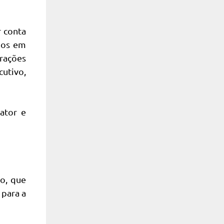
r conta
dos em
rações
utivo,
ator e
o, que
 para a