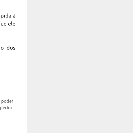
ápida à
que ele
no dos
,
,
poder
uperior