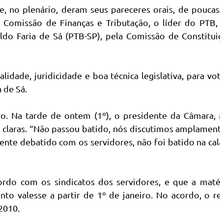
, no plenário, deram seus pareceres orais, de poucas
 Comissão de Finanças e Tributação, o líder do PTB,
ldo Faria de Sá (PTB-SP), pela Comissão de Constitu
alidade, juridicidade e boa técnica legislativa, para v
 de Sá.
do. Na tarde de ontem (1º), o presidente da Câmara, 
 claras. “Não passou batido, nós discutimos amplamen
te debatido com os servidores, não foi batido na ca
do com os sindicatos dos servidores, e que a matér
o valesse a partir de 1º de janeiro. No acordo, o r
 2010.