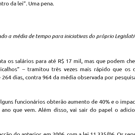
ntro da lei”. Uma pena.
do a média de tempo para iniciativas do próprio Legislati
ta os salários para até R$ 17 mil, mas que podem che
icalhos” – tramitou três vezes mais rápido que os 
de 264 dias, contra 964 da média observada por pesqui
lguns funcionários obterão aumento de 40% e o impac
 ano que vem. Além disso, vai sair do papel o adici
cção do anterior, em 2006, com a lei 11.335/06. Os ser