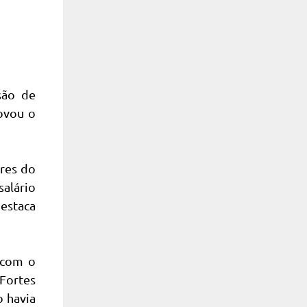
são de
rovou o
ares do
salário
estaca
o com o
 Fortes
o havia