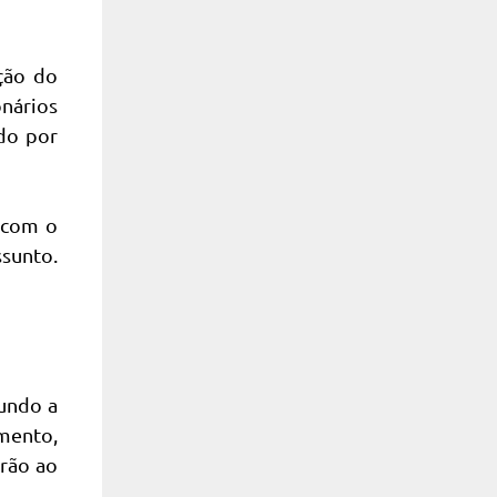
ção do
onários
ado por
 com o
ssunto.
gundo a
umento,
arão ao