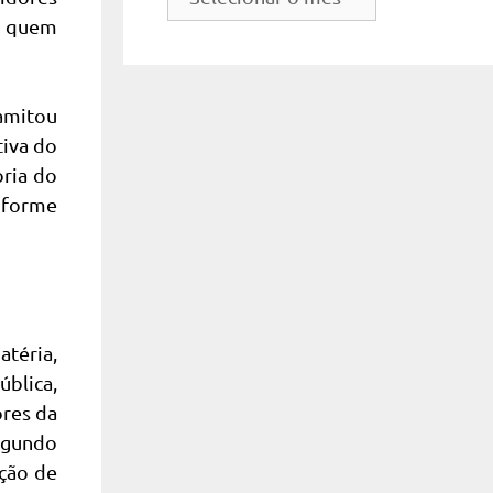
do
e quem
site
ramitou
tiva do
oria do
nforme
téria,
ública,
ores da
segundo
ação de