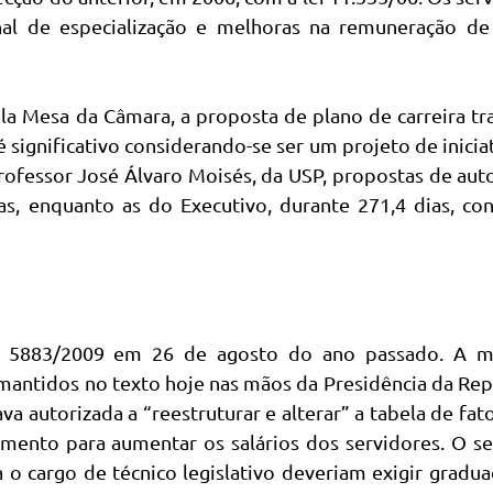
nal de especialização e melhoras na remuneração d
a Mesa da Câmara, a proposta de plano de carreira t
 significativo considerando-se ser um projeto de inicia
ofessor José Álvaro Moisés, da USP, propostas de aut
s, enquanto as do Executivo, durante 271,4 dias, co
5883/2009 em 26 de agosto do ano passado. A ma
o mantidos no texto hoje nas mãos da Presidência da Rep
va autorizada a “reestruturar e alterar” a tabela de fat
trumento para aumentar os salários dos servidores. O 
o cargo de técnico legislativo deveriam exigir gradu