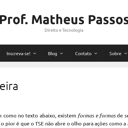
Prof. Matheus Passo
Direito e Tecnologia
Inscreva-se!
Blog
Contato
Sobre
eira
m como no texto abaixo, existem
formas e formas
de se
E o pior é que o TSE não abre o olho para ações como a