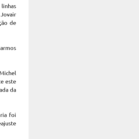
 linhas
 Jovair
ição de
otarmos
Michel
te este
lada da
ia foi
eajuste