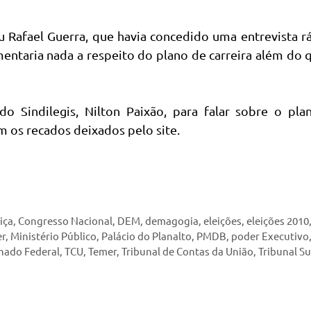
u Rafael Guerra, que havia concedido uma entrevista r
entaria nada a respeito do plano de carreira além do 
 Sindilegis, Nilton Paixão, para falar sobre o pla
m os recados deixados pelo site.
iça
,
Congresso Nacional
,
DEM
,
demagogia
,
eleições
,
eleições 2010
er
,
Ministério Público
,
Palácio do Planalto
,
PMDB
,
poder Executivo
nado Federal
,
TCU
,
Temer
,
Tribunal de Contas da União
,
Tribunal S