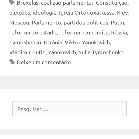
Tags
Bruxelas
,
coalizão parlamentar
,
Constituição
,
eleições
,
ideologia
,
Igreja Ortodoxa Russa
,
Kiev
,
Moscou
,
Parlamento
,
partidos políticos
,
Putin
,
reforma do estado
,
reforma econômica
,
Rússia
,
Tymoshenko
,
Ucrânia
,
Viktor Yanukovich
,
Vladimir Putin
,
Yanukovich
,
Yulia Tymoshenko
Deixe um comentário
Pesquisar
por: