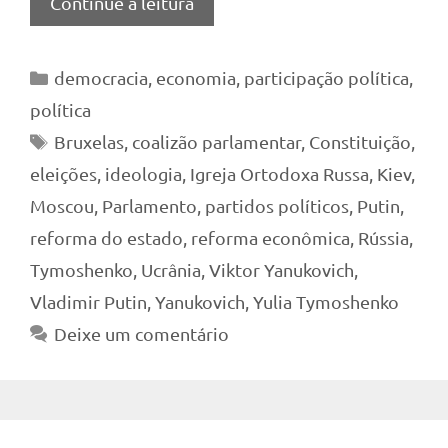
Continue a leitura
Categorias
democracia
,
economia
,
participação política
,
política
Tags
Bruxelas
,
coalizão parlamentar
,
Constituição
,
eleições
,
ideologia
,
Igreja Ortodoxa Russa
,
Kiev
,
Moscou
,
Parlamento
,
partidos políticos
,
Putin
,
reforma do estado
,
reforma econômica
,
Rússia
,
Tymoshenko
,
Ucrânia
,
Viktor Yanukovich
,
Vladimir Putin
,
Yanukovich
,
Yulia Tymoshenko
Deixe um comentário