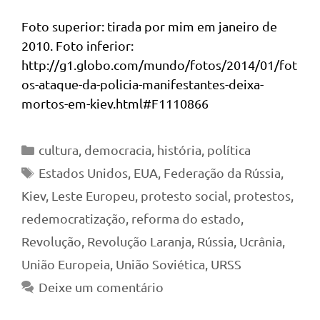
Foto superior: tirada por mim em janeiro de
2010. Foto inferior:
http://g1.globo.com/mundo/fotos/2014/01/fot
os-ataque-da-policia-manifestantes-deixa-
mortos-em-kiev.html#F1110866
Categorias
cultura
,
democracia
,
história
,
política
Tags
Estados Unidos
,
EUA
,
Federação da Rússia
,
Kiev
,
Leste Europeu
,
protesto social
,
protestos
,
redemocratização
,
reforma do estado
,
Revolução
,
Revolução Laranja
,
Rússia
,
Ucrânia
,
União Europeia
,
União Soviética
,
URSS
Deixe um comentário