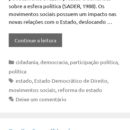
sobre a esfera política (SADER, 1988). Os
movimentos sociais possuem um impacto nas
novas relações com o Estado, deslocando …
Continue a leitura
Categorias
cidadania
,
democracia
,
participação política
,
política
Tags
estado
,
Estado Democrático de Direito
,
movimentos sociais
,
reforma do estado
Deixe um comentário