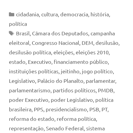
Categorias
cidadania
,
cultura
,
democracia
,
história
,
política
Tags
Brasil
,
Câmara dos Deputados
,
campanha
eleitoral
,
Congresso Nacional
,
DEM
,
desilusão
,
desilusão política
,
eleições
,
eleições 2010
,
estado
,
Executivo
,
financiamento público
,
instituições políticas
,
jeitinho
,
jogo político
,
Legislativo
,
Palácio do Planalto
,
parlamentar
,
parlamentarismo
,
partidos políticos
,
PMDB
,
poder Executivo
,
poder Legislativo
,
política
brasileira
,
PPS
,
presidencialismo
,
PSB
,
PT
,
reforma do estado
,
reforma política
,
representação
,
Senado Federal
,
sistema