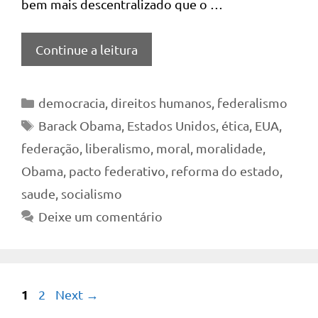
bem mais descentralizado que o …
Continue a leitura
Categorias
democracia
,
direitos humanos
,
federalismo
Tags
Barack Obama
,
Estados Unidos
,
ética
,
EUA
,
federação
,
liberalismo
,
moral
,
moralidade
,
Obama
,
pacto federativo
,
reforma do estado
,
saude
,
socialismo
Deixe um comentário
Page
1
Page
2
Next
→