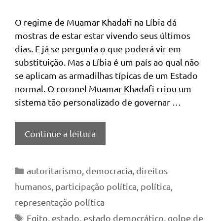
O regime de Muamar Khadafi na Líbia dá
mostras de estar estar vivendo seus últimos
dias. E já se pergunta o que poderá vir em
substituição. Mas a Líbia é um país ao qual não
se aplicam as armadilhas típicas de um Estado
normal. O coronel Muamar Khadafi criou um
sistema tão personalizado de governar …
Continue a leitura
Categorias
autoritarismo
,
democracia
,
direitos
humanos
,
participação política
,
política
,
representação política
Tags
Egito
,
estado
,
estado democrático
,
golpe de