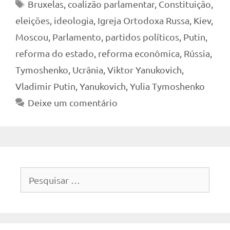
Tags
Bruxelas
,
coalizão parlamentar
,
Constituição
,
eleições
,
ideologia
,
Igreja Ortodoxa Russa
,
Kiev
,
Moscou
,
Parlamento
,
partidos políticos
,
Putin
,
reforma do estado
,
reforma econômica
,
Rússia
,
Tymoshenko
,
Ucrânia
,
Viktor Yanukovich
,
Vladimir Putin
,
Yanukovich
,
Yulia Tymoshenko
Deixe um comentário
Pesquisar
por: